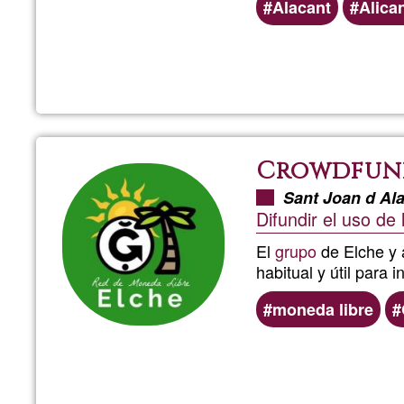
Alacant
Alica
Crowdfun
Sant Joan d Al
Difundir el uso de
El
grupo
de Elche y 
habitual y útil para 
moneda libre