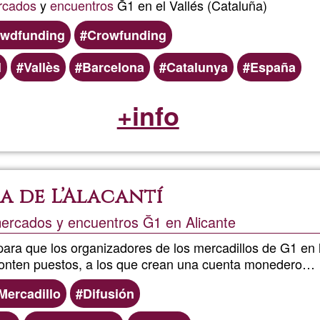
rcados
y
encuentros
Ğ1 en el Vallés (Cataluña)
wdfunding
Crowfunding
l
Vallès
Barcelona
Catalunya
España
+info
 de L’Alacantí
ercados y encuentros Ğ1 en Alicante
ara que los organizadores de los mercadillos de G1 en l
monten puestos, a los que crean una cuenta monedero…
Mercadillo
Difusión