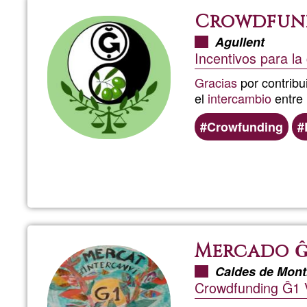
Crowdfund
Agullent
Incentivos para l
Gracias
por contribu
el
intercambio
entre
Crowfunding
Mercado Ĝ
Caldes de Mont
Crowdfunding Ĝ1 V