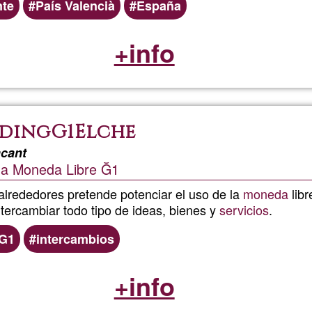
nte
País Valencià
España
+info
dingG1Elche
acant
 la Moneda Libre Ğ1
alrededores pretende potenciar el uso de la
moneda
libr
intercambiar todo tipo de ideas, bienes y
servicios
.
G1
intercambios
+info