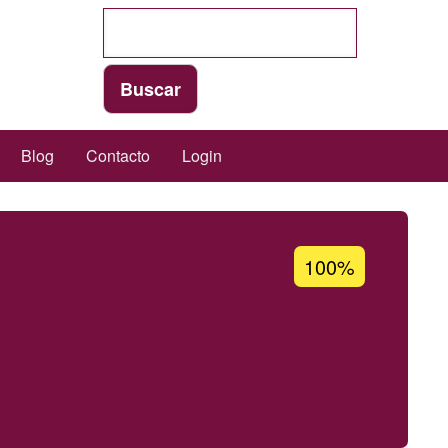
Blog
Contacto
Login
Porcentaje
100%
de
aceptación
de
G1