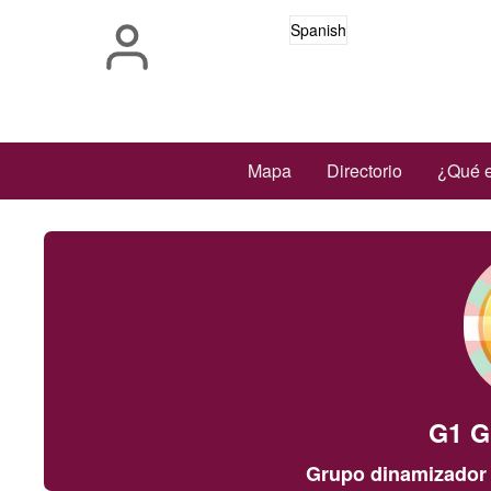
Pasar
Spanish
al
contenido
principal
Main
Mapa
Directorio
¿Qué e
navigation
G1 G
Grupo dinamizador 