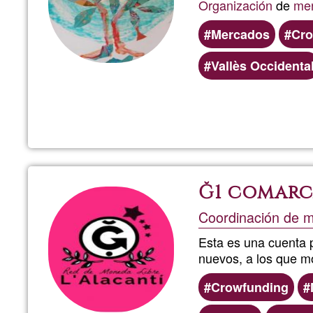
Organización
de
me
Mercados
Cro
Vallès Occidenta
Ğ1 comarca
Coordinación de m
Esta es una cuenta p
nuevos, a los que 
Crowfunding