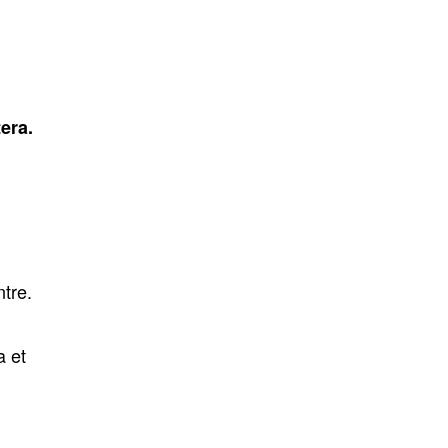
era.
ntre.
a et