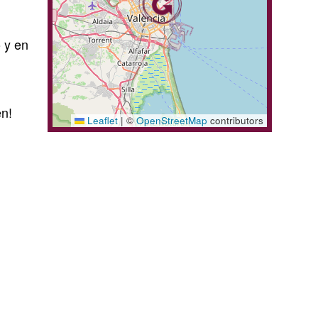
 y en
en!
Leaflet
|
©
OpenStreetMap
contributors