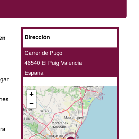
G1
A
Dirección
en
domicilio
Carrer de Puçol
/
46540
El Puig
Valencia
online
España
ngan
+
ones
−
ra