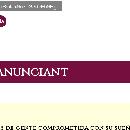
pRv4ex9uzhG3dvFh9Hgh
ia
'anunciant
es de gente comprometida con su sue