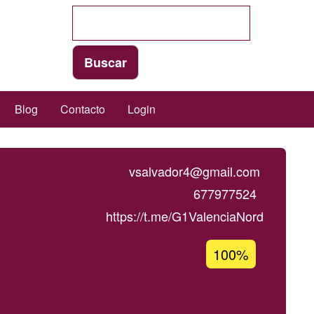
Blog
Contacto
Login
vsalvador4@gmail.com
677977524
https://t.me/G1ValenciaNord
Porcentaje
100%
de
aceptación
de