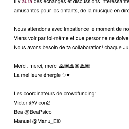
Il y
aura
des échanges et discussions intéressantes 
amusantes pour les enfants, de la musique en dire
Nous attendons avec impatience le moment de nou
Viens voir par toi-même et que personne ne doive 
Nous avons besoin de ta collaboration! chaque J
Merci, merci, merci 🙏🏽🙏🏽🙏🏽
La meilleure énergie ✨♥️
Les coordinateurs de crowdfunding:
Víctor @Vicon2
Bea @BeaPsico
Manuel @Manu_El0