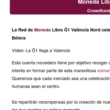
Moneda Lib
Crowdfund
La Red de
Moneda
Libre Ğ1 València Nord cel
Bétera
Vídeo:
La
Ğ
1 llega a Valencia
Esta cuenta monedero tiene por objetivo recoger 
interés en formar parte de esta maravillosa
comun
Queremos que cada mercado sea una celebración 
humanas sean el centro.
Se repartirán recompensas por la creación de nu
los que monten su primer mercado.