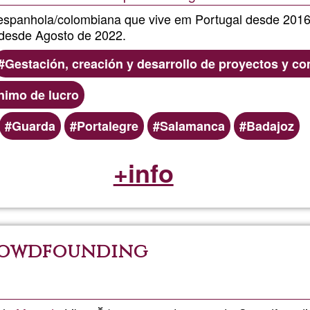
espanhola/colombiana que vive em Portugal desde 2016
 desde Agosto de 2022.
Gestación, creación y desarrollo de proyectos y c
nimo de lucro
Guarda
Portalegre
Salamanca
Badajoz
+info
rowdfounding