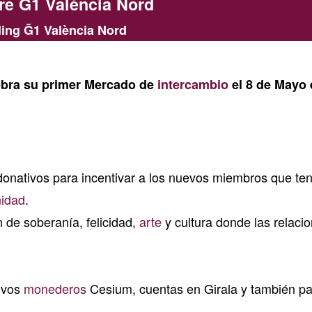
re Ğ1 València Nord
ing Ğ1 València Nord
ebra su primer Mercado de
intercambio
el 8 de Mayo 
donativos para incentivar a los nuevos miembros que te
idad
.
de soberanía, felicidad,
arte
y cultura donde las relaci
evos
monederos
Cesium, cuentas en Girala y también pa