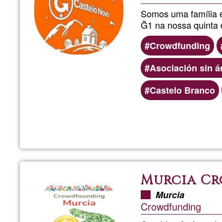
Somos uma família 
Ğ1 na nossa quinta
Crowdfunding
Asociación sin á
Castelo Branco
Murcia C
Murcia
Crowdfunding