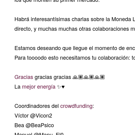
Habrá interesantísimas charlas sobre la Moneda Lib
directo, y muchas muchas otras colaboraciones m
Estamos deseando que llegue el momento de encon
Para toooodo esto necesitamos tu colaboración: 
Gracias
gracias gracias 🙏🏽🙏🏽🙏🏽
La
mejor
energía
✨♥️
Coordinadores del
crowdfunding
:
Víctor
@Vicon2
Bea
@BeaPsico
Manuel
@Manu_El0