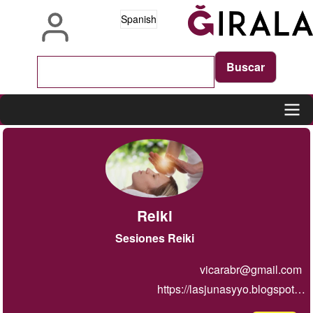
Pasar
Spanish
al
contenido
principal
Main
navigation
Reiki
Sesiones Reiki
vicarabr@gmail.com
https://lasjunasyyo.blogspot…