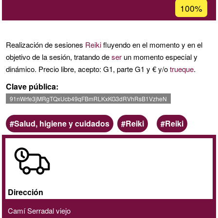
Porcentaje
100%
de
aceptación
de
Realización de sesiones
Reiki
fluyendo en el momento y en el
G1
objetivo de la sesión, tratando de
ser
un momento especial y
dinámico. Precio libre, acepto: G1, parte G1 y € y/o
trueque
.
Clave pública
91nWrfe3jMRgTQxUcb49qFBmRLKxKG3dRVhRsB1VzheN
Ámbito
Categoria
Palabras
Salud, higiene y cuidados
Reiki
Reiki
clave
A
domicilio
/
online
Dirección
Camí Serradal viejo