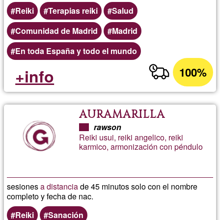
Reiki
Terapias reiki
Salud
Comunidad de Madrid
Madrid
En toda España y todo el mundo
100%
+info
AURAMARILLA
rawson
Reiki usui, reiki angelico, reiki
karmico, armonización con péndulo
sesiones
a distancia
de 45 minutos solo con el nombre
completo y fecha de nac.
Reiki
Sanación