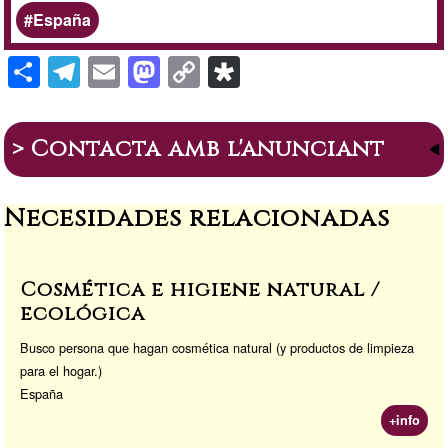
España
S
T
E
M
C
Di
h
el
m
a
o
a
ar
e
ail
st
p
s
> Contacta amb l'anunciant
e
gr
o
y
p
a
d
Li
or
Necesidades relacionadas
m
o
n
a
n
k
Cosmética e higiene natural /
ecológica
Busco persona que hagan cosmética natural (y productos de limpieza
para el hogar.)
España
+info