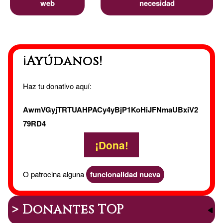
web
necesidad
¡Ayúdanos!
Haz tu donativo aquí:
AwmVGyjTRTUAHPACy4yBjP1KoHiJFNmaUBxiV2
79RD4
¡Dona!
O patrocina alguna
funcionalidad nueva
> Donantes TOP