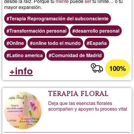
desde la raíz. Porque tu
mente
puede
ser
tu límite… o tu
mayor expansión.
Terapia Reprogramación del subconsciente
Transformación personal
desarrollo personal
Online
online todo el mundo
España
Latino america
Comunidad de Madrid
100%
+info
TERAPIA FLORAL
Deja que las esencias florales
acompañen y apoyen tu proceso vital