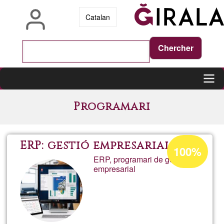
Aller
Catalan
au
contenu
principal
Main
Programari
navigation
Pourcentage
ERP: gestió empresarial
100%
d'acceptation
ERP, programari de gestió
empresarial
de
Ğ1