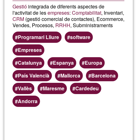
Gestió
integrada de diferents aspectes de
l'activitat de les
empreses
:
Comptabilitat
, Inventari,
CRM
(gestió comercial de contactes), Ecommerce,
Vendes, Procesos,
RRHH
, Subministraments
Programari Lliure
software
Empreses
Catalunya
Espanya
Europa
País Valencià
Mallorca
Barcelona
Vallès
Maresme
Cardedeu
Andorra
En savoir
plus
sur