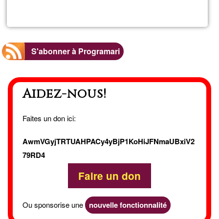
ERP:
gestió
S'abonner à Programari
empresarial
Aidez-nous!
Faites un don ici:
AwmVGyjTRTUAHPACy4yBjP1KoHiJFNmaUBxiV2
79RD4
Faire un don
Ou sponsorise une
nouvelle fonctionnalité