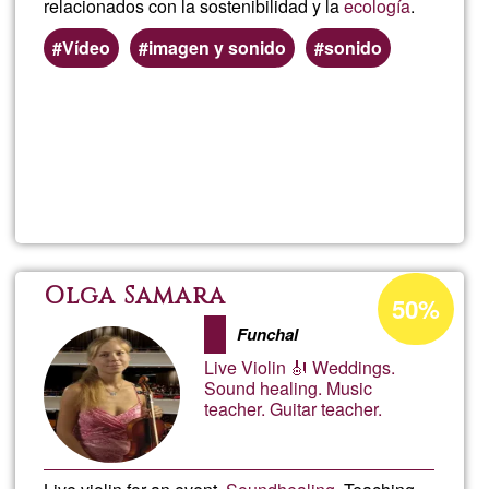
relacionados con la sostenibilidad y la
ecología
.
y
Vídeo
imagen y sonido
sonido
Presenc
Per saperne
Agosto
di più su
Grabac
2024
y
Edición
Percentuale
Olga Samara
50%
di
de
Funchal
accettazione
Live Violin 🎻 Weddings.
del
Video
Sound healing. Music
teacher. Guitar teacher.
G1