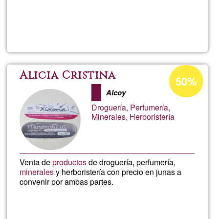
di più su
Radu
FOCSA
Percentuale
Alicia Cristina
50%
di
Alcoy
accettazione
Droguería, Perfumería,
del
Minerales, Herboristería
G1
Venta de
productos
de droguería, perfumería,
minerales
y herboristería con precio en junas a
convenir por ambas partes.
Per saperne