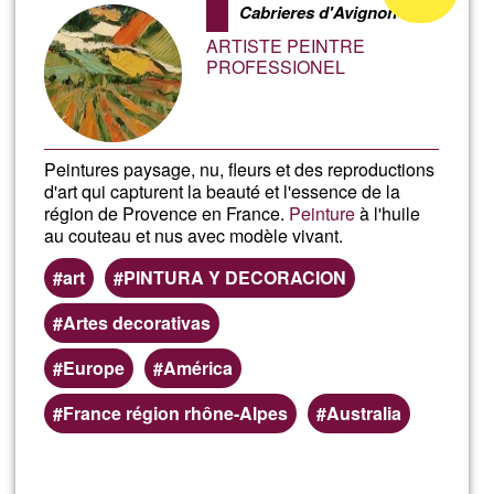
Cabrieres d'Avignon
accettazione
ARTISTE PEINTRE
del
PROFESSIONEL
G1
Peintures paysage, nu, fleurs et des reproductions
d'art qui capturent la beauté et l'essence de la
région de Provence en France.
Peinture
à l'huile
au couteau et nus avec modèle vivant.
art
PINTURA Y DECORACION
Artes decorativas
Europe
América
France région rhône-Alpes
Australia
Per saperne