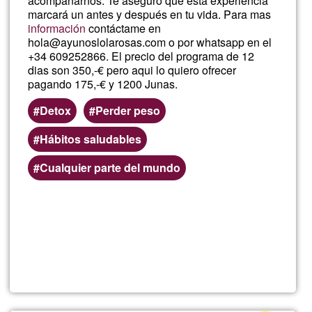
acompañarnos. Te aseguro que esta experiencia
marcará un antes y después en tu vida. Para mas
información
contáctame en
hola@ayunoslolarosas.com o por whatsapp en el
+34 609252866. El precio del programa de 12
dias son 350,-€ pero aqui lo quiero ofrecer
pagando 175,-€ y 1200 Junas.
Detox
Perder peso
Hábitos saludables
Cualquier parte del mundo
Per saperne
di più su
Ayuno
Online