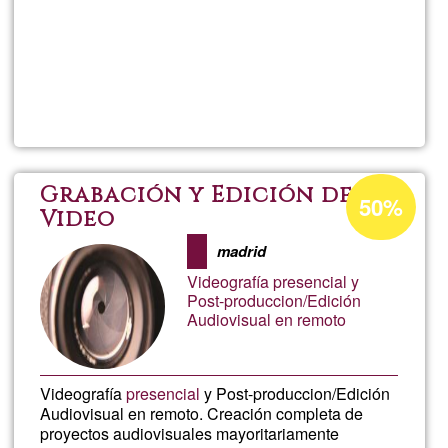
Per saperne
di più su
Encuen
de
Buscad
Percentuale
Grabación y Edición de
50%
di
Video
Retiro
accettazione
madrid
del
de
Videografía presencial y
G1
Post-produccion/Edición
Audiovisual en remoto
Autoco
en
Videografía
presencial
y Post-produccion/Edición
Audiovisual en remoto. Creación completa de
Comuni
proyectos audiovisuales mayoritariamente