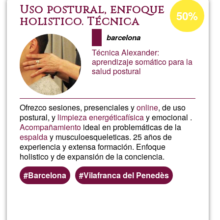
Superv
Percentuale
Uso postural, enfoque
50%
di
holistico. Técnica
del
Alexander.
accettazione
barcelona
del
4
Técnica Alexander:
G1
aprendizaje somático para la
salud postural
al
15
Ofrezco sesiones, presenciales y
online
, de uso
postural, y
limpieza energética
física
y emocional .
de
Acompañamiento
ideal en problemáticas de la
espalda
y musculoesqueleticas. 25 años de
experiencia y extensa formación. Enfoque
Marzo
holistico y de expansión de la conciencia.
Barcelona
Vilafranca del Penedès
Per saperne