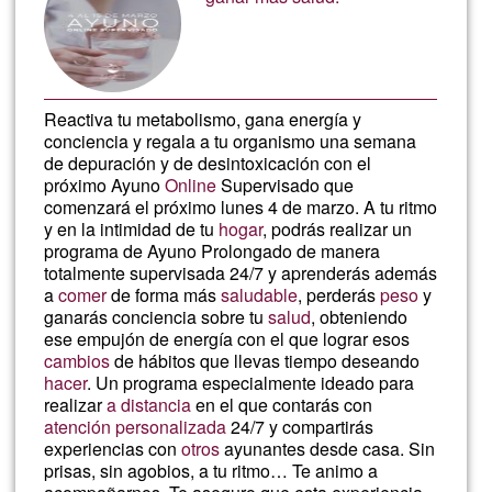
G1
Reactiva tu metabolismo, gana energía y
conciencia y regala a tu organismo una semana
de depuración y de desintoxicación con el
próximo Ayuno
Online
Supervisado que
comenzará el próximo lunes 4 de marzo. A tu ritmo
y en la intimidad de tu
hogar
, podrás realizar un
programa de Ayuno Prolongado de manera
totalmente supervisada 24/7 y aprenderás además
a
comer
de forma más
saludable
, perderás
peso
y
ganarás conciencia sobre tu
salud
, obteniendo
ese empujón de energía con el que lograr esos
cambios
de hábitos que llevas tiempo deseando
hacer
. Un programa especialmente ideado para
realizar
a distancia
en el que contarás con
atención personalizada
24/7 y compartirás
experiencias con
otros
ayunantes desde casa. Sin
prisas, sin agobios, a tu ritmo… Te animo a