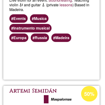
Live violin for an event.
Sound
healing
. Teaching
violin 🎻 and guitar 🎸 (private
lessons
) Based in
Madeira.
Events
Musica
Instrumento musical
Europa
Russia
Madeira
Per saperne
di più su
Olga
Samara
Percentuale
Artemi Semidán
50%
di
Maspalomas
accettazione