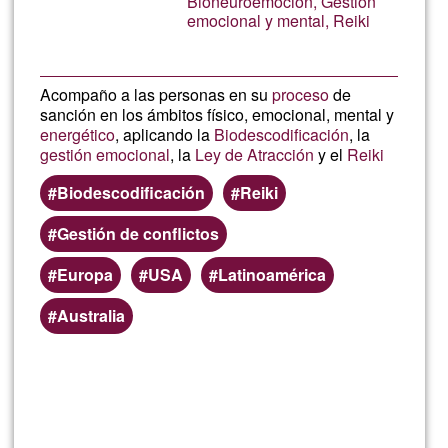
Bioneuroemoción, Gestión
emocional y mental, Reiki
G1
Acompaño a las personas en su
proceso
de
sanción en los ámbitos físico, emocional, mental y
energético
, aplicando la
Biodescodificación
, la
gestión emocional
, la
Ley de Atracción
y el
Reiki
Biodescodificación
Reiki
Gestión de conflictos
Europa
USA
Latinoamérica
Australia
Per saperne
di più su
Estefan