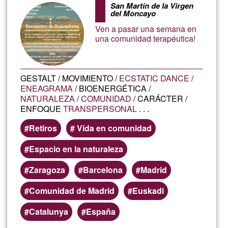
Autoconocimiento en
accettazione
San Martin de la Virgen
Comunidad y Presencia,
del Moncayo
del
Agosto 2024
Ven a pasar una semana en
G1
una comunidad terapéutica!
GESTALT / MOVIMIENTO /
ECSTATIC DANCE
/
ENEAGRAMA
/ BIOENERGÉTICA /
NATURALEZA
/
COMUNIDAD
/ CARÁCTER /
ENFOQUE
TRANSPERSONAL
. . .
Retiros
Vida en comunidad
Espacio en la naturaleza
Zaragoza
Barcelona
Madrid
Comunidad de Madrid
Euskadi
Catalunya
España