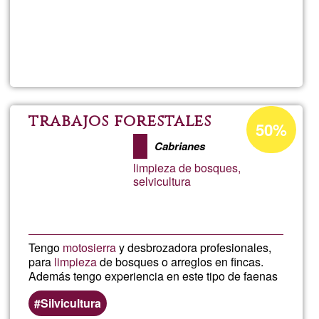
Per saperne
di più su
Bienest
Shakti
Percentuale
trabajos forestales
50%
di
Cabrianes
accettazione
limpieza de bosques,
del
selvicultura
G1
Tengo
motosierra
y desbrozadora profesionales,
para
limpieza
de bosques o arreglos en fincas.
Además tengo experiencia en este tipo de faenas
Silvicultura