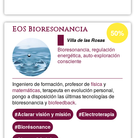
Sainz
Percentuale
EOS Bioresonancia
50%
di
Villa de las Rosas
accettazione
Bioresonancia, regulación
del
energética, auto-exploración
consciente
G1
Ingeniero de formación, profesor de
física
y
matemáticas
, terapeuta en evolución personal,
pongo a disposición las últimas tecnologías de
bioresonancia y
biofeedback
.
Aclarar visión y misión
Electroterapia
Biorésonance