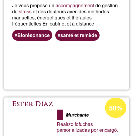
Je vous propose un
accompagnement
de gestion
du
stress
et des douleurs avec des méthodes
manuelles, énergétiques et thérapies
fréquentielles En cabinet et à distance
Biorésonance
santé et remède
Per saperne
di più su
Fabien
Martin
Percentuale
Ester Díaz
50%
di
Murchante
accettazione
Realizo fofuchas
del
personalizadas por encargó.
G1