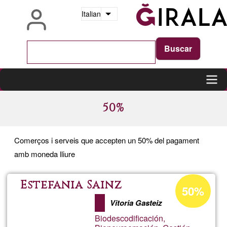
Salta
Italian
Mostra ulteriori azioni
al
contenuto
principale
Main
50%
navigation
Comerços i serveis que accepten un 50% del pagament
amb moneda lliure
Percentuale
Estefania Sainz
50%
di
Vitoria Gasteiz
accettazione
Biodescodificación,
del