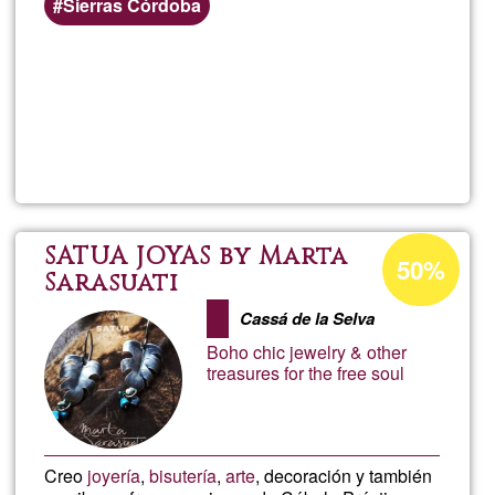
Sierras Córdoba
Per saperne
di più su
EOS
Bioreso
Percentuale
SATUA JOYAS by Marta
50%
di
Sarasuati
accettazione
Cassá de la Selva
del
Boho chic jewelry & other
G1
treasures for the free soul
Creo
joyería
,
bisutería
,
arte
, decoración y también