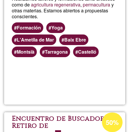
como de
agricultura regenerativa
,
permacultura
y
otras materias. Estamos abiertos a propuestas
conscientes.
Formación
Yoga
L'Ametlla de Mar
Baix Ebre
Montsià
Tarragona
Castelló
Per saperne
di più su
ecoNA
by
ecotros
Percentuale
Encuentro de Buscadores,
50%
di
Retiro de