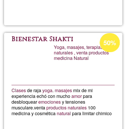
di più su
Uso
postural
enfoqu
Percentuale
Bienestar Shakti
50%
di
Yoga, masajes, terapias
holistic
naturales , venta productos
accettazione
medicina Natural
del
Técnica
G1
Alexand
Clases
de raja
yoga
.
masajes
mix de mi
experiencia echó con mucho
amor
para
desbloquear
emociones
y tensiones
musculare.venta
productos naturales
100
medicina y cosmética
natural
para limitar chimico