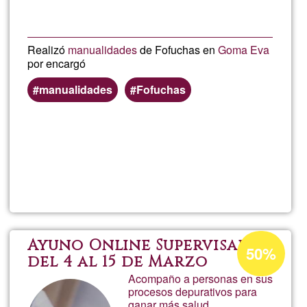
Realizó
manualidades
de Fofuchas en
Goma Eva
por encargó
manualidades
Fofuchas
Per saperne
di più su
Ester
Díaz
Percentuale
Ayuno Online Supervisado
50%
di
del 4 al 15 de Marzo
Acompaño a personas en sus
accettazione
procesos depurativos para
del
ganar más salud.