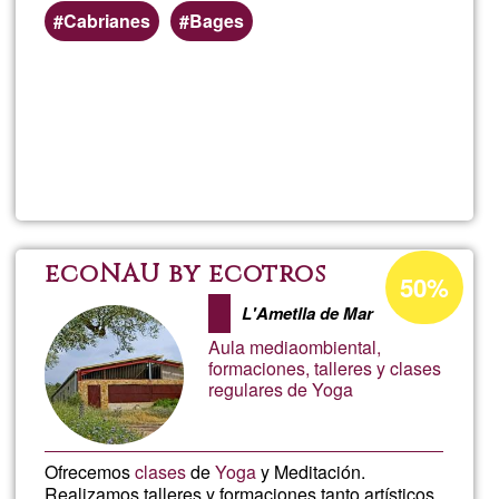
Cabrianes
Bages
Per saperne
di più su
trabajo
foresta
Percentuale
ecoNAU by ecotros
50%
di
L'Ametlla de Mar
accettazione
Aula mediaombiental,
del
formaciones, talleres y clases
regulares de Yoga
G1
Ofrecemos
clases
de
Yoga
y Meditación.
Realizamos talleres y formaciones tanto artísticos