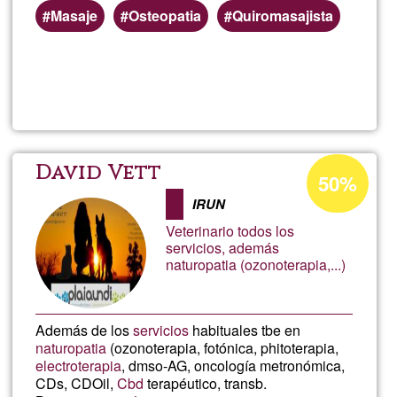
Masaje
Osteopatia
Quiromasajista
Weiterlesen
über
Oste
Masa
Prozentuale
David Vett
50%
Annahme
a
IRUN
in
Veterinario todos los
Ğ1
Domi
servicios, además
naturopatia (ozonoterapia,...)
Además de los
servicios
habituales tbe en
naturopatia
(ozonoterapia, fotónica, phitoterapia,
electroterapia
, dmso-AG, oncología metronómica,
CDs, CDOil,
Cbd
terapéutico, transb.