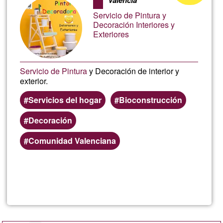
Valencia
in
Servicio de Pintura y
Ğ1
Decoración Interiores y
Exteriores
Servicio de Pintura
y Decoración de interior y
exterior.
Servicios del hogar
Bioconstrucción
Decoración
Comunidad Valenciana
Weiterlesen
über
Serv