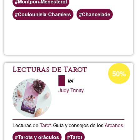
Montpon-Ménestérol
Coulounieix-Chamiers
Chancelade
Weiterlesen
über
Sand
Roch
Prozentuale
Lecturas de Tarot
50%
Annahme
Ibi
in
Judy Trinity
Ğ1
Lecturas de
Tarot
. Guía y consejos de los
Arcanos
.
Tarots y oráculos
Tarot