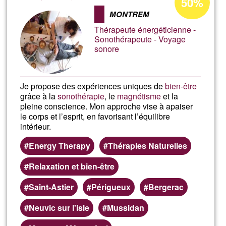
50%
Annahme
Bus
MONTREM
in
Thérapeute énergéticienne -
Ğ1
Sem
Sonothérapeute - Voyage
sonore
Sant
Je propose des expériences uniques de
bien-être
grâce à la
sonothérapie
, le
magnétisme
et la
pleine conscience. Mon approche vise à apaiser
le corps et l’esprit, en favorisant l’équilibre
intérieur.
Energy Therapy
Thérapies Naturelles
Relaxation et bien-être
Saint-Astier
Périgueux
Bergerac
Neuvic sur l'isle
Mussidan