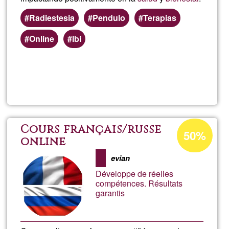
Radiestesia
Pendulo
Terapias
Online
Ibi
Weiterlesen
über
Tera
Ener
Prozentuale
Cours français/russe
50%
Annahme
online
con
in
evian
Ğ1
pénd
Développe de réelles
compétences. Résultats
garantis