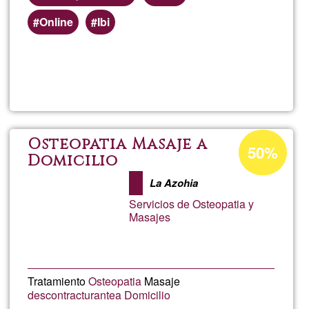
Online
Ibi
Weiterlesen
über
Lect
de
Prozentuale
Osteopatia Masaje a
50%
Annahme
Domicilio
Taro
in
La Azohia
Ğ1
Servicios de Osteopatia y
Masajes
Tratamiento
Osteopatia
Masaje
descontracturante
a Domicilio