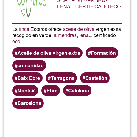
ACEITE, ALMENDRAS,
LEÑA ...CERTIFICADO ECO
La
finca
Ecotros ofrece
aceite de oliva
virgen extra
recogido en verde,
almendras
,
leña
... certificado
eco
.
Aceite de oliva virgen extra
Formación
comunidad
Baix Ebre
Tarragona
Castellón
Montsià
Ebre
Cataluña
Barcelona
Weiterlesen
über