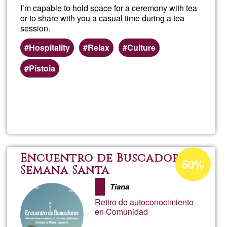
I’m capable to hold space for a ceremony with tea
or to share with you a casual time during a tea
session.
Hospitality
Relax
Culture
Pistoia
Weiterlesen
über
Worl
of
Prozentuale
Encuentro de Buscadores
50%
Annahme
Semana Santa
tea/
in
Tiana
Ğ1
Retiro de autoconocimiento
en Comunidad