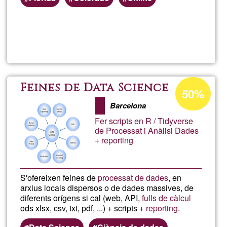
Weiterlesen
über
E.C
Livi
Prozentuale
Feines de Data Science
50%
Annahme
Desi
Barcelona
in
Fer scripts en R / Tidyverse
Ğ1
de Processat i Anàlisi Dades
+ reporting
S'ofereixen feines de
processat de dades
, en
arxius locals dispersos o de dades massives, de
diferents orígens si cal (web, API,
fulls de càlcul
ods xlsx, csv, txt, pdf, ...) + scripts +
reporting
.