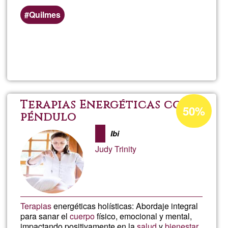
Quilmes
Weiterlesen
über
Pelu
Masc
Prozentuale
Terapias Energéticas con
50%
Annahme
péndulo
in
Ibi
Ğ1
Judy Trinity
Terapias
energéticas holísticas: Abordaje integral
para sanar el
cuerpo
físico, emocional y mental,
impactando positivamente en la
salud
y
bienestar
.