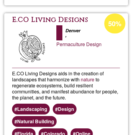
FIN
ECO
Prozentuale
E.CO Living Designs
50%
Annahme
Denver
in
,
Ğ1
Permaculture Design
E.CO Living Designs aids in the creation of
landscapes that harmonize with
nature
to
regenerate ecosystems, build resilient
communities, and manifest abundance for people,
the planet, and the future.
Landscaping
Design
Natural Building
Florida
Colorado
Online