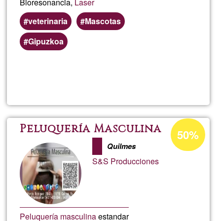
Bioresonancia,
Laser
veterinaria
Mascotas
Gipuzkoa
Weiterlesen
über
Davi
Vett
Prozentuale
Peluquería Masculina
50%
Annahme
Quilmes
in
S&S Producciones
Ğ1
Peluquería masculina
estandar