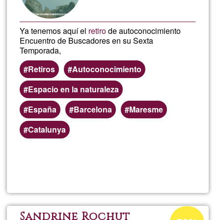
Ya tenemos aquí el
retiro
de autoconocimiento
Encuentro de Buscadores en su Sexta
Temporada,
Retiros
Autoconocimiento
Espacio en la naturaleza
España
Barcelona
Maresme
Catalunya
Weiterlesen
über
Encu
de
Prozentuale
Sandrine Rochut