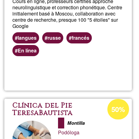
Cours en ligne, professeurs certifiés approche
neurolinguistique et correction phonétique. Centre
initialement basé à Moscou, collaboration avec
centre de recherche, presque 100 "5 étoiles" sur
Google
langues
russe
francés
En línea
Weiterlesen
über
Cou
fran
Prozentuale
Clínica del Pie
50%
Annahme
TeresaBautista
onli
in
Montilla
Ğ1
Podóloga