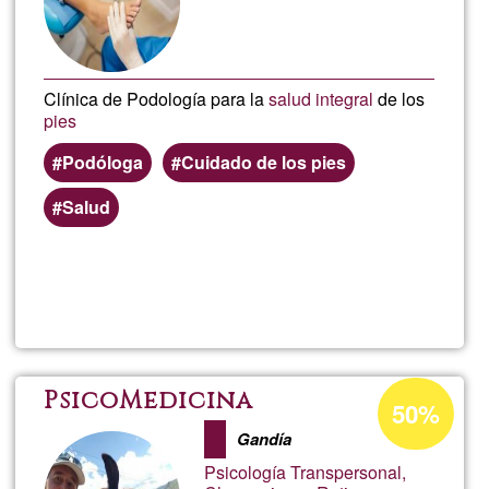
Clínica de Podología para la
salud integral
de los
pies
Podóloga
Cuidado de los pies
Salud
Weiterlesen
über
Clín
del
Prozentuale
PsicoMedicina
50%
Annahme
Pie
Gandía
in
Psicología Transpersonal,
Ğ1