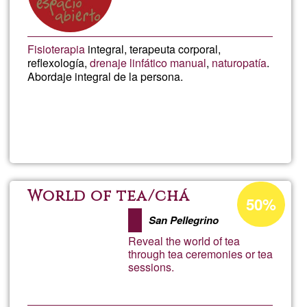
Fisioterapia
integral, terapeuta corporal,
reflexología,
drenaje linfático manual
,
naturopatía
.
Abordaje integral de la persona.
Weiterlesen
über
Espa
Abie
Prozentuale
World of tea/chá
50%
Annahme
San Pellegrino
in
Reveal the world of tea
Ğ1
through tea ceremonies or tea
sessions.