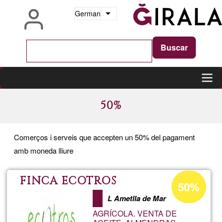
Direkt
German
Weitere Aktionen auflisten
zum
Inhalt
Main
50%
navigation
Comerços i serveis que accepten un 50% del pagament
amb moneda lliure
Prozentuale
FINCA ECOTROS
50%
Annahme
L Ametlla de Mar
in
AGRÍCOLA. VENTA DE
Ğ1