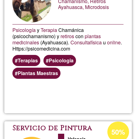
Tere
Chamanismo, Retiros
Ayahuasca, Microdosis
Psicología
y
Terapia
Chamánica
(psicochamanismo) y
retiros
con
plantas
medicinales
(Ayahuasca).
Consulta
física
u
online
.
Https://psicomedicina.com
Terapias
Psicologia
Plantas Maestras
Weiterlesen
über
Psic
Prozentuale
Servicio de Pintura
50%
Annahme