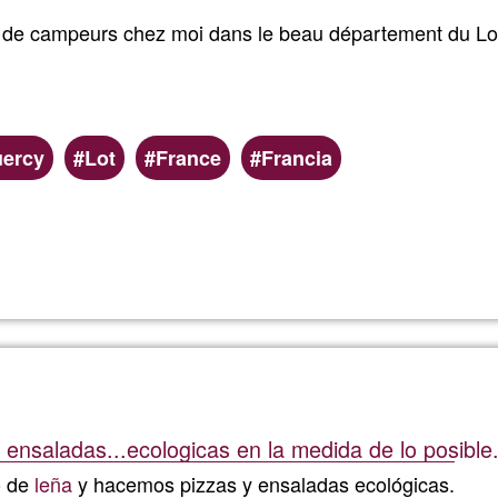
eil de campeurs chez moi dans le beau département du Lo
ercy
Lot
France
Francia
Weiterlesen
über
Accuei
de
campeu
ensaladas...ecologicas en la medida de lo posible
chez
o de
leña
y hacemos pizzas y ensaladas ecológicas.