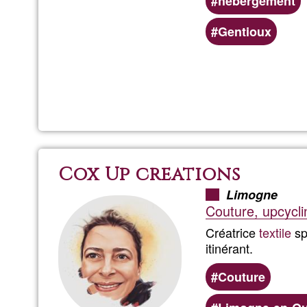
hébergement
Bevorzugte
Gentioux
(geografische)
Servicebereiche
Cox Up creations
Limogne
Couture, upcycli
Créatrice
textile
sp
itinérant.
Couture