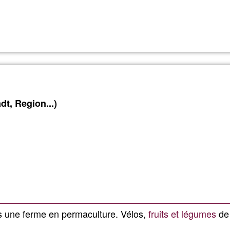
Weiterlesen
über
Alquile
Espaci
Campi
dt, Region...)
Weiterlesen
über
Campi
 une ferme en permaculture. Vélos,
fruits et légumes
de 