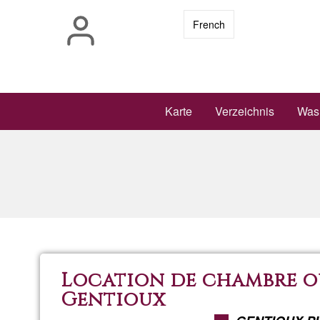
Direkt
French
zum
Inhalt
Main
Karte
Verzeichnis
Was 
navigation
Location de chambre ou 
Gentioux