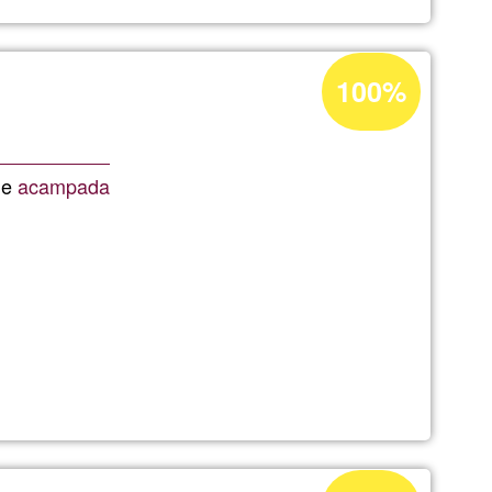
Prozentuale
100%
Annahme
in
Ğ1
de
acampada
Prozentuale