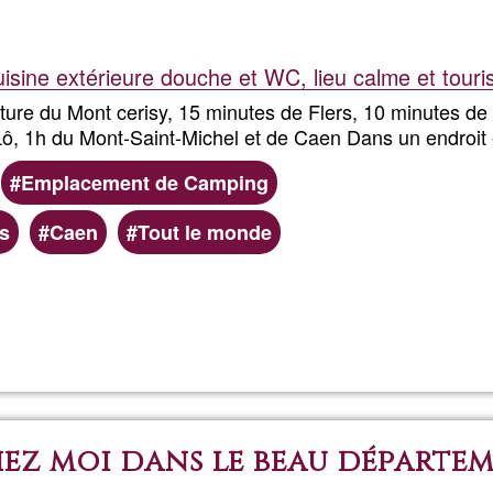
@QUAN
sine extérieure douche et WC, lieu calme et touri
ture du Mont cerisy, 15 minutes de Flers, 10 minutes de
Lô, 1h du Mont-Saint-Michel et de Caen Dans un endroit 
Emplacement de Camping
is
Caen
Tout le monde
Weiterlesen
über
Mousti
ez moi dans le beau départe