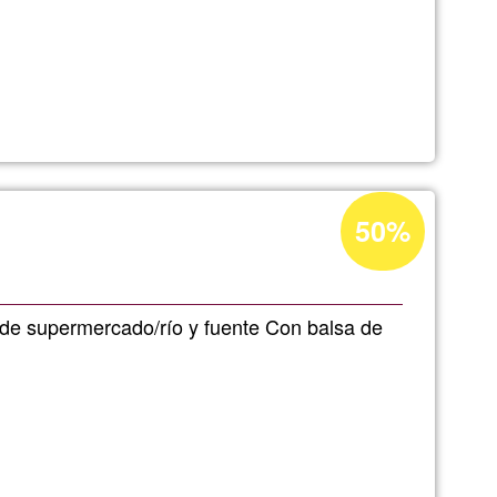
Prozentuale
50%
ns
Annahme
in
Ğ1
de supermercado/río y fuente Con balsa de
ux