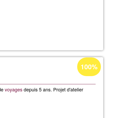
on
Prozentuale
100%
re
Annahme
in
Ğ1
 de
voyages
depuis 5 ans. Projet d'atelier
lité