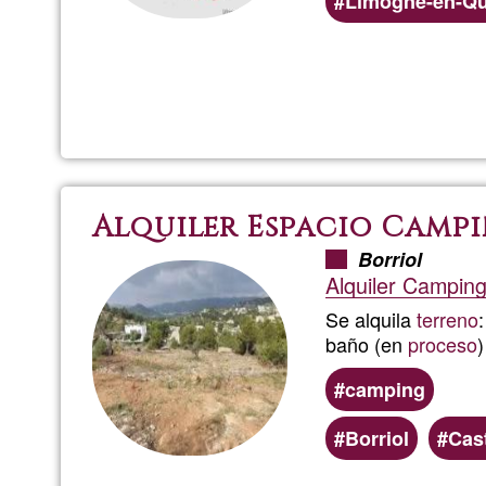
Limogne-en-Qu
Alquiler Espacio Camp
Borriol
Alquiler Camping
Se alquila
terreno
baño (en
proceso
)
camping
Borriol
Cast