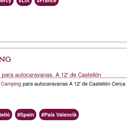
ercy
Lot
France
planter
sa
Weiterlesen
über
tente
Cox
sur
Up
ing
le
creatio
 para autocaravanas. A 12' de Castellón
plateau
:
Camping
para autocaravanas A 12' de Castellón Cerca 
de
Gentio
elló
Spain
País Valencià