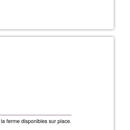
r
o
ng
ng
la ferme disponibles sur place.