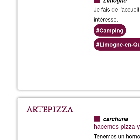
Limogne
Je fais de l'accu
intéresse.
Camping
Bevorzugte
Limogne-en-Qu
(geografische)
Servicebereiche
artepizza
carchuna
hacemos pizza y 
Tenemos un horn