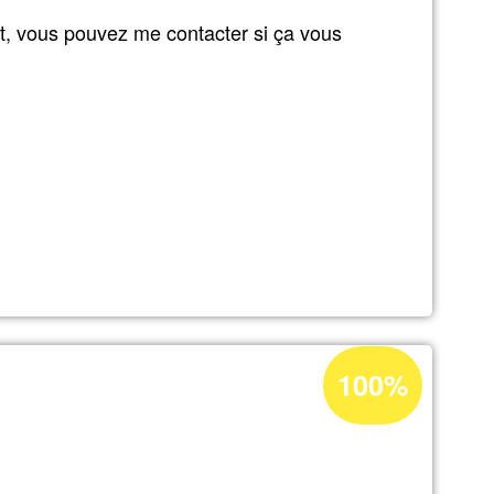
t, vous pouvez me contacter si ça vous
l
Prozentuale
100%
rs
Annahme
in
.
Ğ1