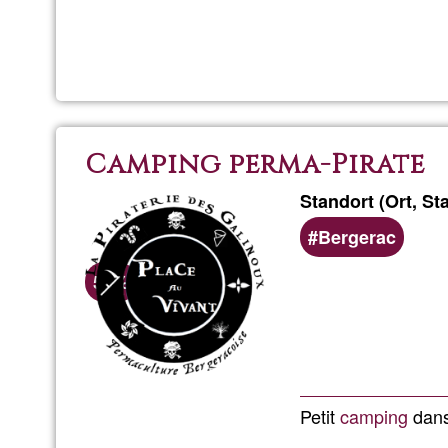
Camping perma-Pirate
Standort (Ort, Sta
Bergerac
G1-
50%
Akzeptanzprozentsatz
Petit
camping
dans