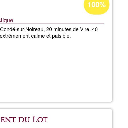
100%
TUM_SINERGY
Annahme
in
stique
Ğ1
 Condé-sur-Noireau, 20 minutes de Vire, 40
extrêmement calme et paisible.
che
ment du Lot