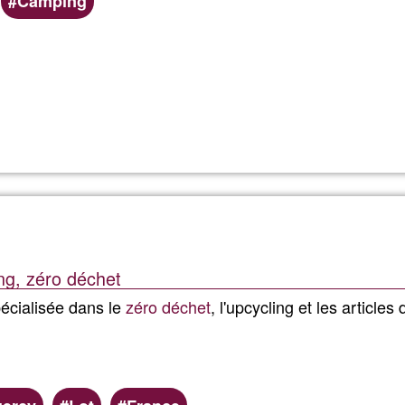
Camping
Weiterlesen
über
Locati
de
chamb
ng, zéro déchet
ou
écialisée dans le
zéro déchet
, l'upcycling et les articles
possibi
de