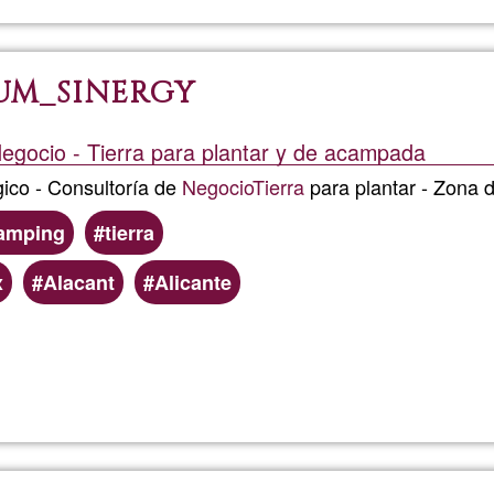
perma-
Pirate
UM_SINERGY
egocio - Tierra para plantar y de acampada
co - Consultoría de
Negocio
Tierra
para plantar - Zona 
amping
tierra
x
Alacant
Alicante
Weiterlesen
über
Miguel
Angel