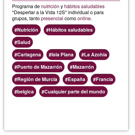
Programa de
nutrición
y
hábitos saludables
"Despertar a la Vida 12S" individual o para
grupos, tanto
presencial
como
online
.
Nutrición
Hábitos saludables
Salud
Cartagena
Isla Plana
La Azohía
Puerto de Mazarrón
Mazarrón
Región de Murcia
España
Francia
belgica
Cualquier parte del mundo
Read more
about
FRAS