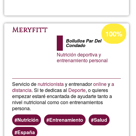
TERA
FLOR
Acceptance
Meryfitt
100%
percentage
Bollullos Par Del
of
Condado
Ğ1
Nutrición deportiva y
entrenamiento personal
Servicio de
nutricionista
y entrenador
online
y
a
distancia
. Si te dedicas al
Deporte
, o quieres
empezar estaré encantada de ayudarte tanto a
nivel nutricional como con entrenamientos
persona.
Nutrición
Entrenamiento
Salud
España