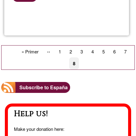
Read more
about
Meryf
Pagination
First
« Primer
Previous
‹‹
Page
1
Page
2
Page
3
Page
4
Page
5
Page
6
Page
7
page
page
Current
8
page
Subscribe to España
Help us!
Make your donation here: