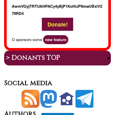
AwmVGyjTRTUAHPACy4yBjP1KoHiJFNmaUBxiV2
79RD4
Donate!
O sponsors some
new feature
> Donants TOP
Social media
Authors