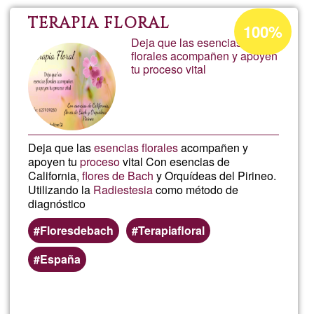
Acceptance
TERAPIA FLORAL
100%
percentage
Deja que las esencias
florales acompañen y apoyen
of
tu proceso vital
Ğ1
Deja que las
esencias florales
acompañen y
apoyen tu
proceso
vital Con esencias de
California,
flores de Bach
y Orquídeas del Pirineo.
Utilizando la
Radiestesia
como método de
diagnóstico
Floresdebach
Terapiafloral
España
Read more
about