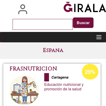
Skip
to
main
content
Main
España
navigation
Acceptance
FRASNUTRICION
25%
percentage
Cartagena
of
Educación nutricional y
Ğ1
promoción de la salud