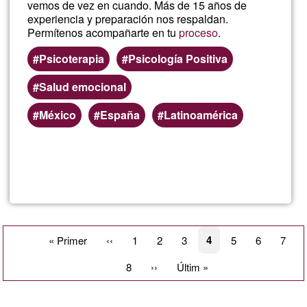
vemos de vez en cuando. Más de 15 años de
experiencia y preparación nos respaldan.
Permítenos acompañarte en tu
proceso
.
Psicoterapia
Psicología Positiva
Salud emocional
México
España
Latinoamérica
Read more
about
Apoy
psico
Pagination
Current
4
First
« Primer
Previous
‹‹
Page
1
Page
2
Page
3
Page
5
Page
6
Page
7
page
page
page
Page
8
Next
››
Last
Últim »
page
page