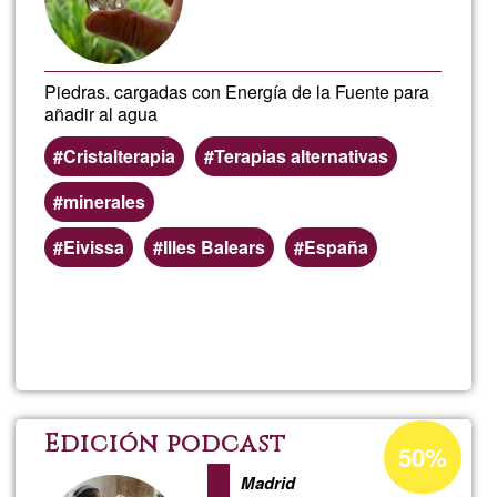
Piedras. cargadas con Energía de la Fuente para
añadir al agua
Cristalterapia
Terapias alternativas
minerales
Eivissa
Illes Balears
España
Read more
about
Piedr
carg
Acceptance
Edición podcast
50%
percentage
con
Madrid