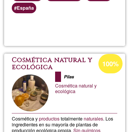
i
Preferred
España
(geographic)
neces
service
Read more
about
areas
ajuda
Elena
en
Alme
Acceptance
Cosmética natural y
100%
la
percentage
ecológica
of
Pilas
part
Ğ1
Cosmética natural y
ecológica
tècni
Cosmética y
productos
totalmente
naturales
. Los
ingredientes en su mayoría de plantas de
producción ecológica.propia.
Sin químicos