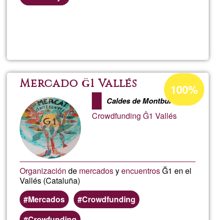
Read more
about
Encu
de
Acceptance
Mercado Ĝ1 Vallés
100%
percentage
Busc
Caldes de Montbui
of
Crowdfunding Ĝ1 Vallés
Ğ1
Sema
Sant
Organización
de
mercados
y
encuentros
Ğ1 en el
Vallés (Cataluña)
Mercados
Crowdfunding
Crowfunding