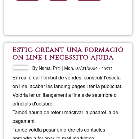
Read more
about
AXIS
Estud
Estic creant una formació
on line i necessito ajuda
en la part tècnica.
By
Nirmal Priti
|
Mon, 07/01/2024 - 19:11
Em cal crear l'embut de vendes, construir l'escola
on line, acabar les landing pages i fer la publicitat.
Voldria fer un llançament a finals de setembre o
principis d'octubre.
També hauria de refer i reactivar la pasarel·la de
pagament.
També voldia posar en ordre els contactes i
aprendre a fer anar l'e-mail marketing.