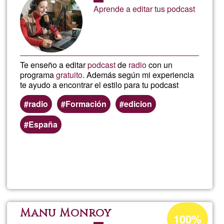
of
Aprende a editar tus podcast
Ğ1
Energ
Te enseño a editar
podcast
de
radio
con un
programa
gratuito
. Además según mi experiencia
te ayudo a encontrar el estilo para tu podcast
radio
Formación
edicion
España
Read more
about
Edici
podc
Acceptance
Manu Monroy
100%
percentage