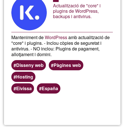
Ğ1
Actualització de "core" i
plugins de WordPress,
backups i antivirus.
Manteniment de
WordPress
amb actualització de
"core" i plugins. - Inclou còpies de seguretat i
antivirus. - NO inclou: Plugins de pagament,
allotjament i domini.
Disseny web
Pàgines web
Hosting
Eivissa
España
Read more
about
Mant