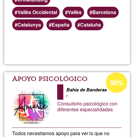
Vallès Occidental
Vallès
Barcelona
Catalunya
España
Cataluña
Read more
about
Merc
Ĝ1
Acceptance
Apoyo psicológico
50%
percentage
Vallé
Bahía de Banderas
of
,
Ğ1
Consultorio psicológico con
diferentes especialidades
Todos necesitamos apoyo para ver lo que no