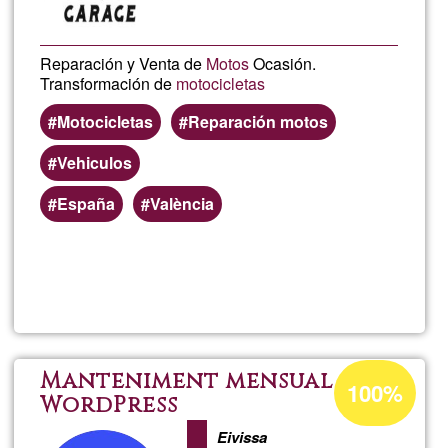
Reparación y Venta de
Motos
Ocasión.
Transformación de
motocicletas
Motocicletas
Reparación motos
Vehiculos
España
València
Read more
about
ZeroB
Gara
Acceptance
Manteniment mensual
100%
percentage
WordPress
of
Eivissa