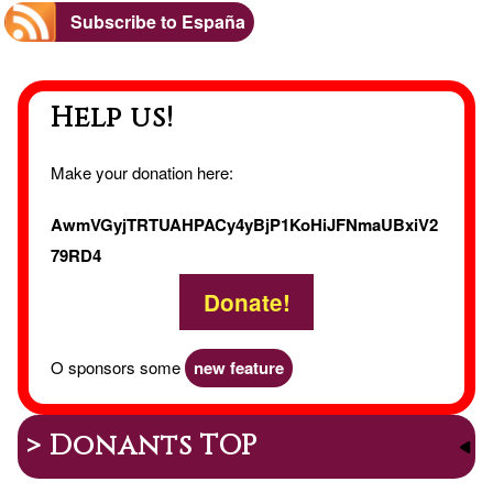
Subscribe to España
Help us!
Make your donation here:
AwmVGyjTRTUAHPACy4yBjP1KoHiJFNmaUBxiV2
79RD4
Donate!
O sponsors some
new feature
> Donants TOP