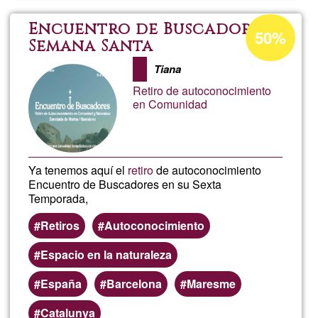
mens
Acceptance
Encuentro de Buscadores
50%
percentage
Semana Santa
Word
of
Tiana
Ğ1
Retiro de autoconocimiento
en Comunidad
Ya tenemos aquí el
retiro
de autoconocimiento
Encuentro de Buscadores en su Sexta
Temporada,
Retiros
Autoconocimiento
Espacio en la naturaleza
España
Barcelona
Maresme
Catalunya