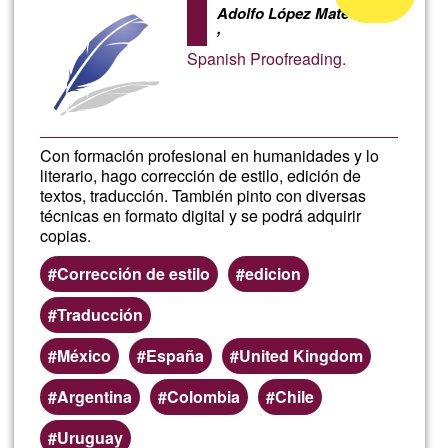
Adolfo López Mateos
of
,
Ğ1
Spanish Proofreading.
Con formación profesional en humanidades y lo
literario, hago corrección de estilo, edición de
textos, traducción. También pinto con diversas
técnicas en formato digital y se podrá adquirir
copias.
Corrección de estilo
edicion
Traducción
México
España
United Kingdom
Argentina
Colombia
Chile
Uruguay