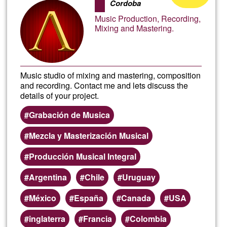
Lópe
Cordoba
of
Music Production, Recording,
Ğ1
Mixing and Mastering.
Music studio of mixing and mastering, composition
and recording. Contact me and lets discuss the
details of your project.
Grabación de Musica
Mezcla y Masterización Musical
Producción Musical Integral
Argentina
Chile
Uruguay
México
España
Canada
USA
inglaterra
Francia
Colombia