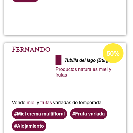
Read more
about
Manu
Monr
Acceptance
Fernando
50%
percentage
Tubilla del lago (Burgos)
of
Productos naturales miel y
Ğ1
frutas
Vendo
miel
y
frutas
variadas de temporada.
Miel crema multifloral
Fruta variada
Alojamiento