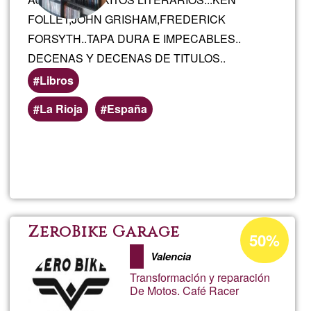
FOLLET,JOHN GRISHAM,FREDERICK
FORSYTH..TAPA DURA E IMPECABLES..
DECENAS Y DECENAS DE TITULOS..
Libros
Preferred
La Rioja
España
(geographic)
service
Read more
about
areas
LIBR
Acceptance
ZeroBike Garage
50%
percentage
Valencia
of
Transformación y reparación
Ğ1
De Motos. Café Racer