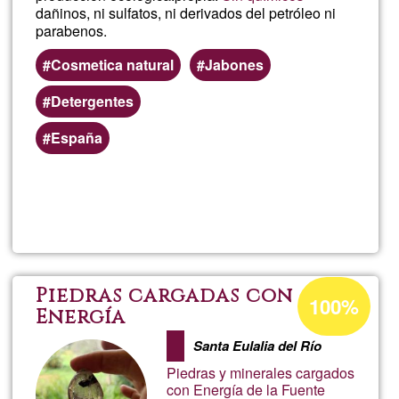
dañinos, ni sulfatos, ni derivados del petróleo ni
parabenos.
Cosmetica natural
Jabones
Detergentes
España
Read more
about
Cosm
natur
Acceptance
Piedras cargadas con
100%
percentage
Energía
y
of
Santa Eulalia del Río
Ğ1
ecoló
Piedras y minerales cargados
con Energía de la Fuente