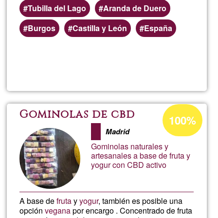
Tubilla del Lago
Aranda de Duero
Burgos
Castilla y León
España
Read more
about
Fern
Acceptance
Gominolas de cbd
100%
percentage
Madrid
of
Gominolas naturales y
Ğ1
artesanales a base de fruta y
yogur con CBD activo
A base de
fruta
y
yogur
, también es posible una
opción
vegana
por encargo . Concentrado de fruta