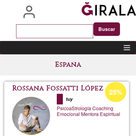
Skip
to
main
content
Main
España
navigation
Acceptance
Rossana Fossatti López
25%
percentage
tuy
of
PsicoaStrología Coaching
Ğ1
Emocional Mentora Espiritual