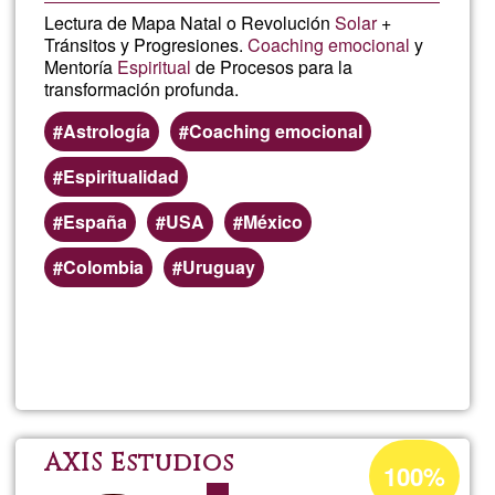
Lectura de Mapa Natal o Revolución
Solar
+
Tránsitos y Progresiones.
Coaching emocional
y
Mentoría
Espiritual
de Procesos para la
transformación profunda.
Astrología
Coaching emocional
Espiritualidad
España
USA
México
Colombia
Uruguay
Read more
about
Ross
Fossa
Acceptance
AXIS Estudios
100%
percentage