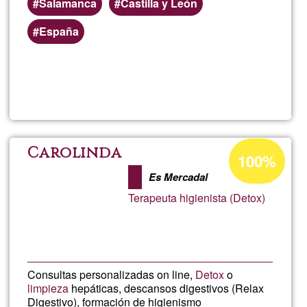
Salamanca
Castilla y León
España
Read more
about
volib
Acceptance
Carolinda
100%
percentage
Es Mercadal
of
Terapeuta higienista (Detox)
Ğ1
Consultas personalizadas on line,
Detox
o
limpieza
hepáticas, descansos digestivos (Relax
Digestivo), formación de higienismo