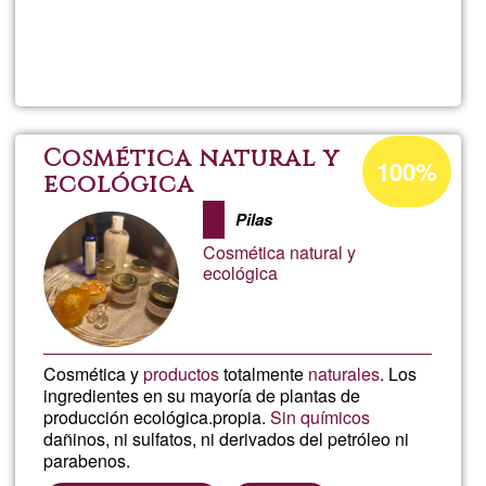
Read more
about
Recl
Banca
Acceptance
Cosmética natural y
100%
percentage
ecológica
of
Pilas
Ğ1
Cosmética natural y
ecológica
Cosmética y
productos
totalmente
naturales
. Los
ingredientes en su mayoría de plantas de
producción ecológica.propia.
Sin químicos
dañinos, ni sulfatos, ni derivados del petróleo ni
parabenos.