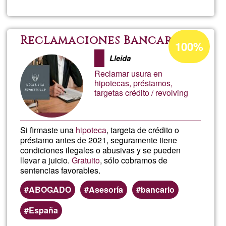
Carol
Acceptance
Reclamaciones Bancarias
100%
percentage
Lleida
of
Reclamar usura en
Ğ1
hipotecas, préstamos,
targetas crédito / revolving
Si firmaste una
hipoteca
, targeta de crédito o
préstamo antes de 2021, seguramente tiene
condiciones ilegales o abusivas y se pueden
llevar a juicio.
Gratuito
, sólo cobramos de
sentencias favorables.
ABOGADO
Asesoría
bancario
España