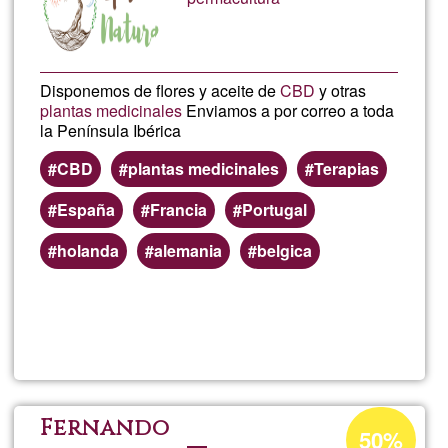
Disponemos de flores y aceite de
CBD
y otras
plantas medicinales
Enviamos a por correo a toda
la Península Ibérica
CBD
plantas medicinales
Terapias
España
Francia
Portugal
holanda
alemania
belgica
Read more
about
Spirit
Natur
Acceptance
Fernando
50%