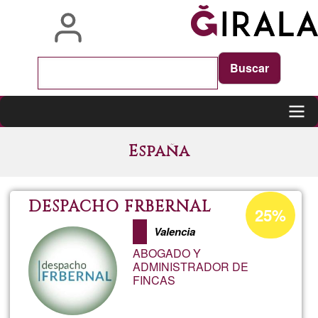
Skip
to
main
content
Main
España
navigation
Acceptance
DESPACHO FRBERNAL
25%
percentage
Valencia
of
ABOGADO Y
Ğ1
ADMINISTRADOR DE
FINCAS