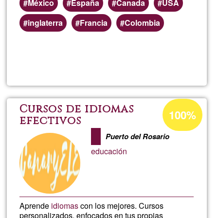
México
España
Canada
USA
inglaterra
Francia
Colombia
Read more
about
AXIS
Estud
Acceptance
Cursos de idiomas
100%
percentage
efectivos
of
Puerto del Rosario
Ğ1
educación
Aprende
idiomas
con los mejores. Cursos
personalizados, enfocados en tus propias