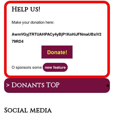
Help us!
Make your donation here:
AwmVGyjTRTUAHPACy4yBjP1KoHiJFNmaUBxiV2
79RD4
Donate!
O sponsors some
new feature
> Donants TOP
Social media