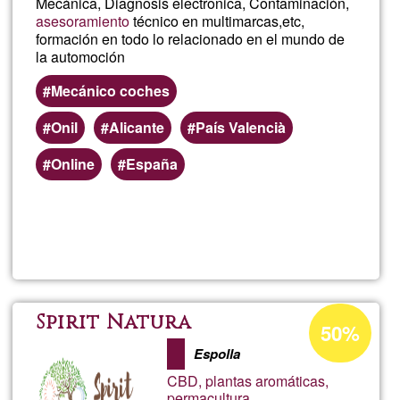
Mecánica, Diagnosis electronica, Contaminación,
asesoramiento
técnico en multimarcas,etc,
formación en todo lo relacionado en el mundo de
la automoción
Mecánico coches
Onil
Alicante
País Valencià
Online
España
Read more
about
Carlo
Zamb
Acceptance
Spirit Natura
50%
percentage
Espolla
of
CBD, plantas aromáticas,
Ğ1
permacultura