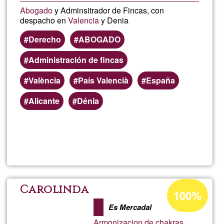
Abogado
y Adminsitrador de Fincas, con
despacho en
Valencia
y Denia
Derecho
ABOGADO
Administración de fincas
València
País Valencià
España
Alicante
Dénia
Read more
about
DES
FRB
Acceptance
Carolinda
100%
percentage
Es Mercadal
of
Armonizacion de chakras