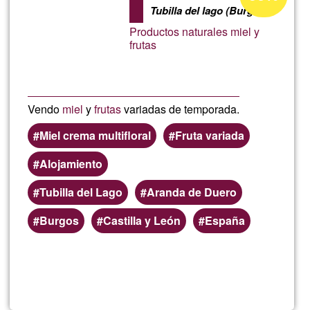
percentage
Tubilla del lago (Burgos)
of
Productos naturales miel y
Ğ1
frutas
Vendo
miel
y
frutas
variadas de temporada.
Miel crema multifloral
Fruta variada
Alojamiento
Tubilla del Lago
Aranda de Duero
Burgos
Castilla y León
España
Read more
about
Fern