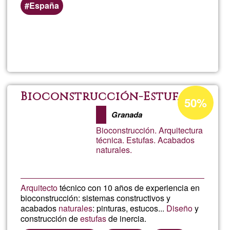
España
Read more
about
Meryf
Acceptance
Bioconstrucción-Estufas
50%
percentage
Granada
of
Bioconstrucción. Arquitectura
Ğ1
técnica. Estufas. Acabados
naturales.
Arquitecto
técnico con 10 años de experiencia en
bioconstrucción: sistemas constructivos y
acabados
naturales
: pinturas, estucos...
Diseño
y
construcción de
estufas
de inercia.