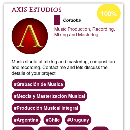
Acceptance
AXIS Estudios
100%
percentage
Cordoba
of
Music Production, Recording,
Ğ1
Mixing and Mastering.
Music studio of mixing and mastering, composition
and recording. Contact me and lets discuss the
details of your project.
Grabación de Musica
Mezcla y Masterización Musical
Producción Musical Integral
Argentina
Chile
Uruguay