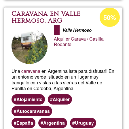
Acceptance
Caravana en Valle
50%
percentage
Hermoso, ARG
of
Valle Hermoso
Ğ1
Alquiler Carava / Casilla
Rodante
Una
caravana
en Argentina lista para disfrutar!! En
un entorno verde situado en un lugar muy
tranquilo con vistas a las sierras del Valle de
Punilla en Córdoba, Argentina.
Alojamiento
Alquiler
Autocaravanas
España
Argentina
Uruguay