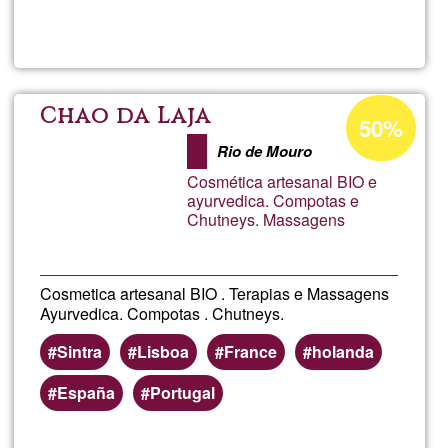
Read more
about
Prod
Ecoló
Acceptance
Chao da Laja
50%
percentage
Alber
Rio de Mouro
of
Cosmética artesanal BIO e
Ğ1
ayurvedica. Compotas e
Chutneys. Massagens
Cosmetica artesanal BIO . Terapias e Massagens
Ayurvedica. Compotas . Chutneys.
Sintra
Lisboa
France
holanda
España
Portugal