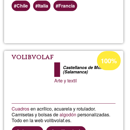
Chile
Italia
Francia
Read more
about
Cara
en
Acceptance
volibvolaf
100%
percentage
Valle
Castellanos de Moriscos
of
(Salamanca)
Ğ1
Arte y textil
Herm
ARG
Cuadros
en acrílico, acuarela y rotulador.
Camisetas y bolsas de
algodón
personalizadas.
Todo en la web volibvolaf.es.