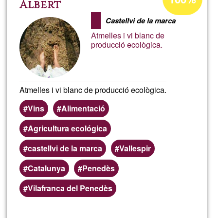
percentage
Albert
idio
of
Castellvi de la marca
Ğ1
efect
Atmelles i vi blanc de
producció ecològica.
Atmelles i vi blanc de producció ecològica.
Vins
Alimentació
Agricultura ecológica
castellvi de la marca
Vallespir
Catalunya
Penedès
Vilafranca del Penedès