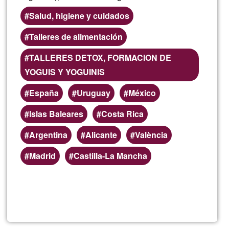
Salud, higiene y cuidados
Talleres de alimentación
TALLERES DETOX, FORMACION DE
YOGUIS Y YOGUINIS
España
Uruguay
México
Islas Baleares
Costa Rica
Argentina
Alicante
València
Madrid
Castilla-La Mancha
Read more
about
Carol