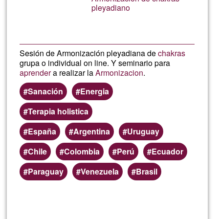
Ğ1
pleyadiano
Sesión de Armonización pleyadiana de
chakras
grupa o individual on line. Y seminario para
aprender
a realizar la
Armonizacion
.
Sanación
Energia
Terapia holistica
España
Argentina
Uruguay
Chile
Colombia
Perú
Ecuador
Paraguay
Venezuela
Brasil
Read more
about