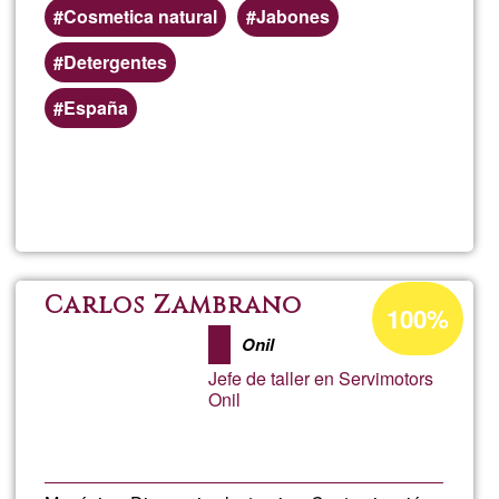
Cosmetica natural
Jabones
Detergentes
España
Read more
about
Cosm
natur
Acceptance
Carlos Zambrano
100%
percentage
y
Onil
of
Jefe de taller en Servimotors
Ğ1
ecoló
Onil