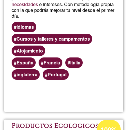
necesidades
e intereses. Con metodología propia
con la que podrás mejorar tu nivel desde el primer
día.
Idiomas
Cursos y talleres y campamentos
Alojamiento
España
Francia
Italia
inglaterra
Portugal
Read more
about
Curs
de
Acceptance
Productos Ecológicos
100%