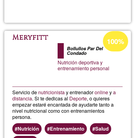
Read more
about
Chao
da
Acceptance
Meryfitt
100%
percentage
Laja
Bollullos Par Del
of
Condado
Ğ1
Nutrición deportiva y
entrenamiento personal
Servicio de
nutricionista
y entrenador
online
y
a
distancia
. Si te dedicas al
Deporte
, o quieres
empezar estaré encantada de ayudarte tanto a
nivel nutricional como con entrenamientos
persona.
Nutrición
Entrenamiento
Salud