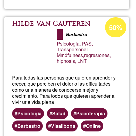
Anaí
Antar
Acceptance
Hilde Van Cauteren
50%
percentage
-
Barbastro
of
Psicologia, PAS,
Ğ1
@elhe
Transpersonal.
Mindfulness,regresiones,
hipnosis, LNT
Para todas las personas que quieren aprender y
crecer, que perciben el dolor o las dificultades
como una manera de conocerse mejor y
crecimiento. Para todos que quieren aprender a
vivir una vida plena
Psicologia
Salud
Psicoterapia
Barbastro
Visalibons
Online