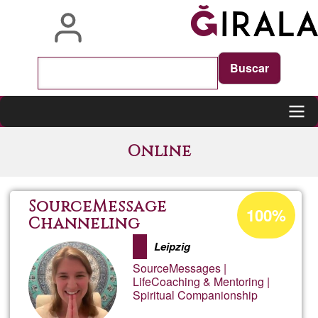
Skip
to
main
content
Main
Online
navigation
Acceptance
SourceMessage
100%
percentage
Channeling
of
Leipzig
Ğ1
SourceMessages |
LifeCoaching & Mentoring |
Spiritual Companionship