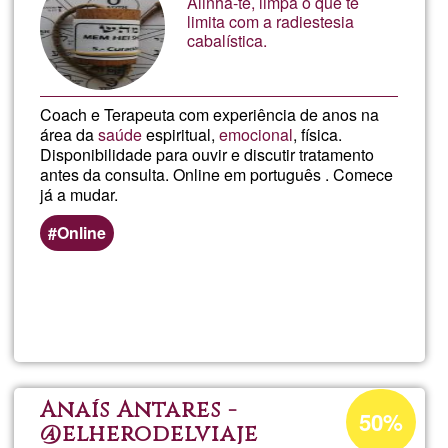
@elhe
Alinha-te, limpa o que te
limita com a radiestesia
cabalística.
Coach e Terapeuta com experiência de anos na
área da
saúde
espiritual,
emocional
, física.
Disponibilidade para ouvir e discutir tratamento
antes da consulta. Online em português . Comece
já a mudar.
Online
Read more
about
Paul
Terap
Acceptance
Anaís Antares -
50%
percentage
@elherodelviaje