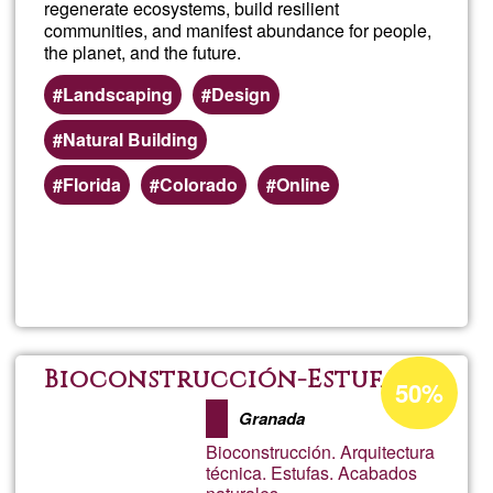
regenerate ecosystems, build resilient
communities, and manifest abundance for people,
the planet, and the future.
Landscaping
Design
Natural Building
Florida
Colorado
Online
Read more
about
E.CO
Livin
Acceptance
Bioconstrucción-Estufas
50%
percentage
Desi
Granada
of
Bioconstrucción. Arquitectura
Ğ1
técnica. Estufas. Acabados