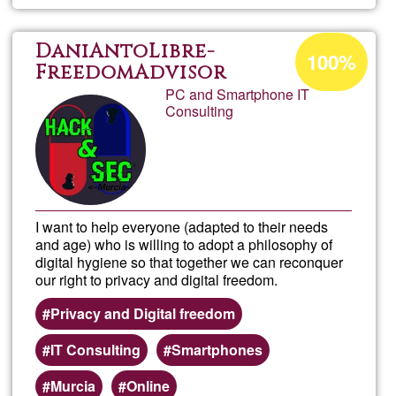
Beatr
Góme
Acceptance
DaniAntoLibre-
100%
percentage
FreedomAdvisor
PC and Smartphone IT
of
Consulting
Ğ1
I want to help everyone (adapted to their needs
and age) who is willing to adopt a philosophy of
digital hygiene so that together we can reconquer
our right to privacy and digital freedom.
Privacy and Digital freedom
IT Consulting
Smartphones
Murcia
Online