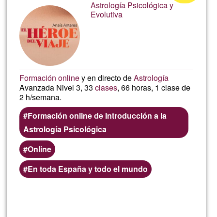
Bioen
Astrología Psicológica y
of
Evolutiva
Ğ1
Formación online
y en directo de
Astrología
Avanzada Nivel 3, 33
clases
, 66 horas, 1 clase de
2 h/semana.
Formación online de Introducción a la
Astrología Psicológica
Online
En toda España y todo el mundo
Read more
about