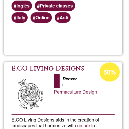
Inglés
Private classes
Italy
Online
Asti
Read more
about
Matte
Acceptance
E.CO Living Designs
50%
percentage
Denver
of
,
Ğ1
Permaculture Design
E.CO Living Designs aids in the creation of
landscapes that harmonize with
nature
to