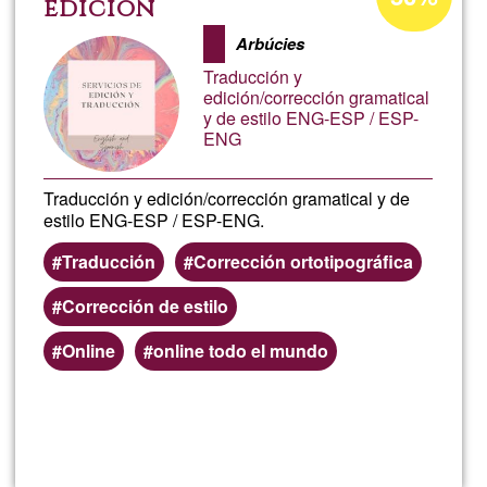
percentage
edición
of
Arbúcies
Ğ1
Traducción y
edición/corrección gramatical
y de estilo ENG-ESP / ESP-
ENG
Traducción y edición/corrección gramatical y de
estilo ENG-ESP / ESP-ENG.
Traducción
Corrección ortotipográfica
Corrección de estilo
Online
online todo el mundo
Read more
about
Servi