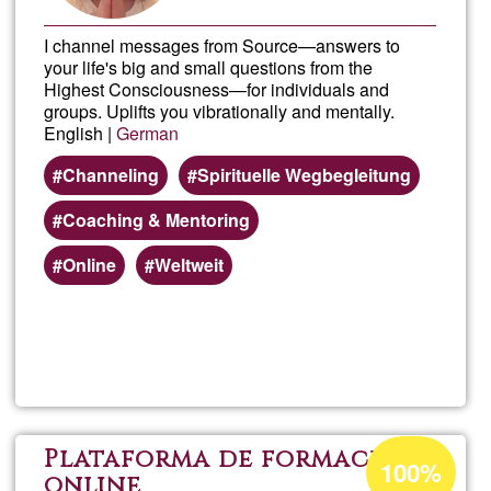
I channel messages from Source—answers to
your life's big and small questions from the
Highest Consciousness—for individuals and
groups. Uplifts you vibrationally and mentally.
English |
German
Channeling
Spirituelle Wegbegleitung
Coaching & Mentoring
Online
Weltweit
Read more
about
Sour
Chan
Acceptance
Plataforma de formació
100%
percentage
online