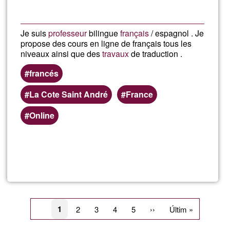
Je suis
professeur
bilingue
français
/ espagnol . Je
propose des cours en ligne de français tous les
niveaux ainsi que des
travaux
de traduction .
francés
La Cote Saint André
France
Online
Read more
about
Conc
Pagination
Current
1
Page
2
Page
3
Page
4
Page
5
Next
››
Last
Últim »
page
page
page