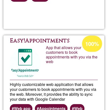
Read more
about
DaniA
Free
Acceptance
Easy!Appointments
100%
percentage
App that allows your
customers to book
of
appointments with you via the
Ğ1
web
Highly customizable web application that allows
your customers to book appointments with you via
the web. Moreover, it provides the ability to sync
your data with Google Calendar
Web app
Appointments
Web