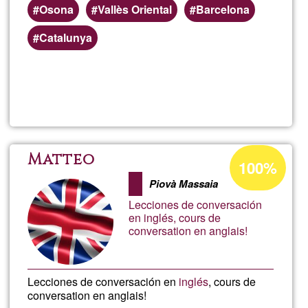
Osona
Vallès Oriental
Barcelona
Catalunya
Read more
about
Simó
Alber
Acceptance
Matteo
100%
percentage
i
Piovà Massaia
of
Lecciones de conversación
Ğ1
Beltr
en inglés, cours de
conversation en anglais!
Lecciones de conversación en
inglés
, cours de
conversation en anglais!