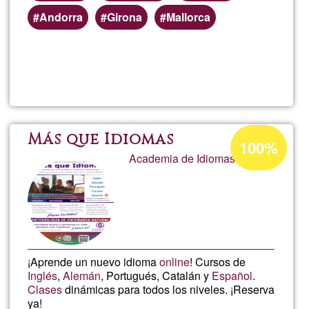
Andorra
Girona
Mallorca
Read more
about
Plata
de
Acceptance
Más que Idiomas
100%
percentage
Academia de Idiomas Online
forma
of
Ğ1
onlin
¡Aprende un nuevo idioma
online
! Cursos de
Inglés
,
Alemán
, Portugués, Catalán y
Español
.
Clases
dinámicas para todos los niveles. ¡Reserva
ya!