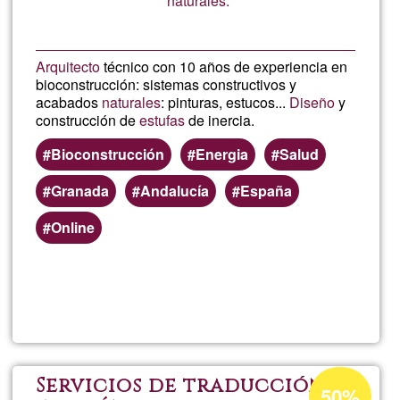
naturales.
Arquitecto
técnico con 10 años de experiencia en
bioconstrucción: sistemas constructivos y
acabados
naturales
: pinturas, estucos...
Diseño
y
construcción de
estufas
de inercia.
Bioconstrucción
Energia
Salud
Granada
Andalucía
España
Online
Read more
about
Bioco
Estuf
Acceptance
Servicios de traducción y
50%