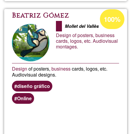
de
Acceptance
Beatriz Gómez
100%
percentage
tradu
Mollet del Vallès
of
Design of posters, business
Ğ1
y
cards, logos, etc. Audiovisual
montages.
edici
Design
of posters,
business
cards, logos, etc.
Audiovisual designs.
diseño gráfico
Online
Read more
about