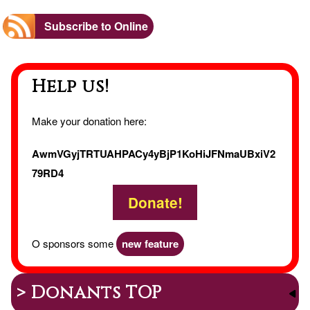
Subscribe to Online
Help us!
Make your donation here:
AwmVGyjTRTUAHPACy4yBjP1KoHiJFNmaUBxiV2
79RD4
Donate!
O sponsors some
new feature
> Donants TOP