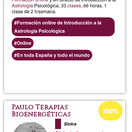
Astrología
Psicológica, 33
clases
, 66 horas, 1
clase de 2 h/semana.
Formación online de Introducción a la
Astrología Psicológica
Online
En toda España y todo el mundo
Read more
about
Anaí
Antar
Acceptance
Paulo Terapias
100%
percentage
Bioenergéticas
-
of
Sintra
Ğ1