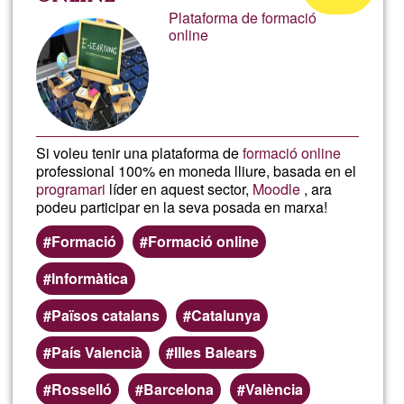
Plataforma de formació
of
online
Ğ1
Si voleu tenir una plataforma de
formació online
professional 100% en moneda lliure, basada en el
programari
líder en aquest sector,
Moodle
, ara
podeu participar en la seva posada en marxa!
Formació
Formació online
Informàtica
Països catalans
Catalunya
País Valencià
Illes Balears
Rosselló
Barcelona
València