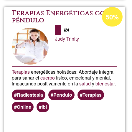
intuit
Acceptance
Terapias Energéticas con
50%
percentage
péndulo
of
Ibi
Ğ1
Judy Trinity
Terapias
energéticas holísticas: Abordaje integral
para sanar el
cuerpo
físico, emocional y mental,
impactando positivamente en la
salud
y
bienestar
.
Radiestesia
Pendulo
Terapias
Online
Ibi
Read more
about