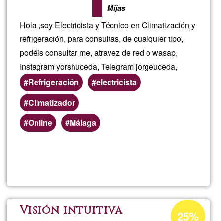
onlin
Mijas
Hola ,soy Electricista y Técnico en Climatización y
refrigeración, para consultas, de cualquier tipo,
podéis consultar me, atravez de red o wasap,
Instagram yorshuceda, Telegram jorgeuceda,
Refrigeración
electricista
Climatizador
Preferred
Online
Málaga
(geographic)
service
Read more
about
areas
Electr
Frigo
Acceptance
Visión intuitiva
25%
percentage