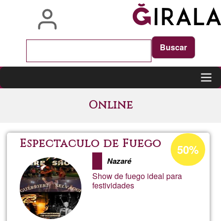
Skip
to
main
content
Main
Online
navigation
Acceptance
Espectaculo de Fuego
50%
percentage
Nazaré
of
Show de fuego ideal para
Ğ1
festividades