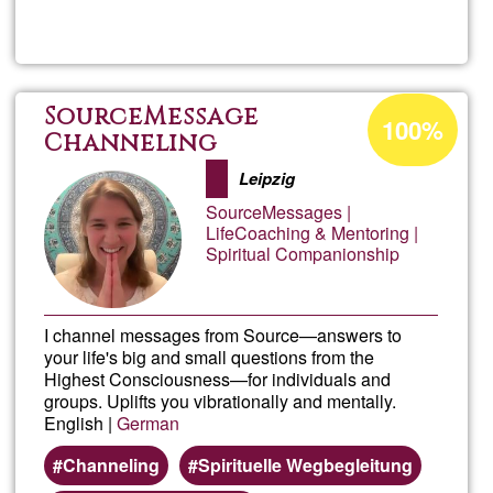
Sess
Expêr
Acceptance
SourceMessage
100%
percentage
Channeling
Somá
of
Leipzig
Ğ1
SourceMessages |
LifeCoaching & Mentoring |
Spiritual Companionship
I channel messages from Source—answers to
your life's big and small questions from the
Highest Consciousness—for individuals and
groups. Uplifts you vibrationally and mentally.
English |
German
Channeling
Spirituelle Wegbegleitung