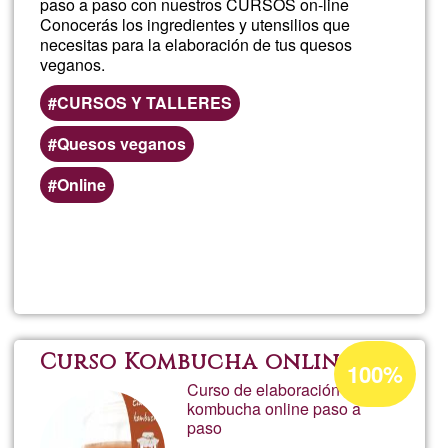
paso a paso con nuestros CURSOS on-line
Conocerás los ingredientes y utensilios que
necesitas para la elaboración de tus quesos
veganos.
CURSOS Y TALLERES
Quesos veganos
Online
Read more
about
Curs
Ques
Acceptance
Curso Kombucha online
100%
percentage
Curso de elaboración de de
Vega
kombucha online paso a
of
paso
Ğ1