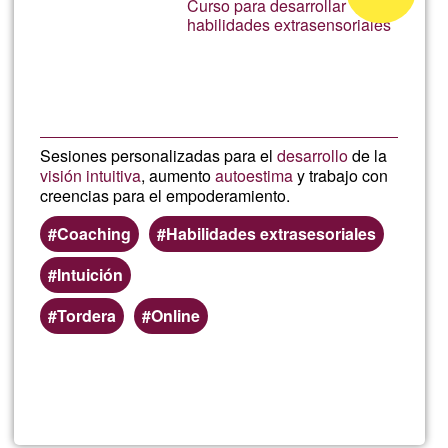
Curso para desarrollar
Clima
habilidades extrasensoriales
of
Ğ1
Sesiones personalizadas para el
desarrollo
de la
visión intuitiva
, aumento
autoestima
y trabajo con
creencias para el empoderamiento.
Coaching
Habilidades extrasesoriales
Intuición
Tordera
Online
Read more
about
Visió