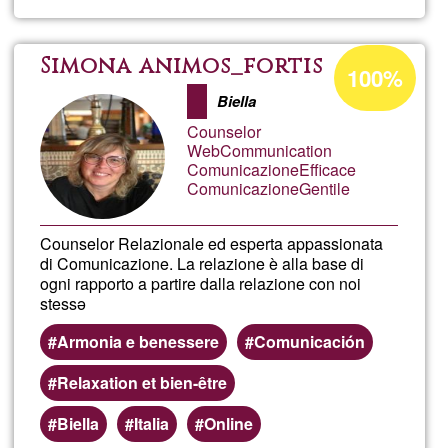
Ayurv
Ener
Acceptance
Simona animos_fortis
100%
percentage
Point
Biella
of
Counselor
Ğ1
Form
WebCommunication
ComunicazioneEfficace
ComunicazioneGentile
Counselor Relazionale ed esperta appassionata
di Comunicazione. La relazione è alla base di
ogni rapporto a partire dalla relazione con noi
stessə
Armonia e benessere
Comunicación
Relaxation et bien-être
Biella
Italia
Online