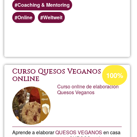
Coaching & Mentoring
Online
Weltweit
Read more
about
Sour
Chan
Acceptance
Curso Quesos Veganos
100%
percentage
online
Curso online de elaboración
of
Quesos Veganos
Ğ1
Aprende a elaborar
QUESOS VEGANOS
en casa