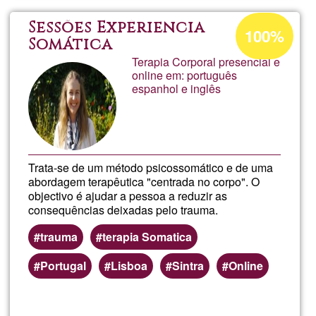
de
Acceptance
Sessões Expêriencia
100%
percentage
Somática
tradu
Terapia Corporal presencial e
of
online em: português
Ğ1
y
espanhol e inglês
edici
Trata-se de um método psicossomático e de uma
abordagem terapêutica "centrada no corpo". O
objectivo é ajudar a pessoa a reduzir as
consequências deixadas pelo trauma.
trauma
terapia Somatica
Portugal
Lisboa
Sintra
Online
Read more
about