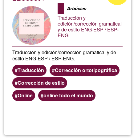
Fueg
of
Arbúcies
Ğ1
Traducción y
edición/corrección gramatical
y de estilo ENG-ESP / ESP-
ENG
Traducción y edición/corrección gramatical y de
estilo ENG-ESP / ESP-ENG.
Traducción
Corrección ortotipográfica
Corrección de estilo
Online
online todo el mundo
Read more
about
Servi