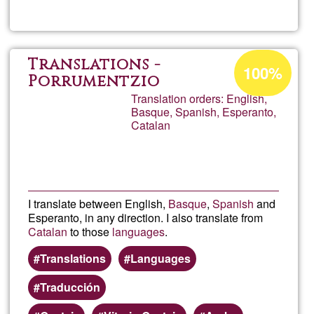
Terap
Energ
Acceptance
Translations -
100%
percentage
Porrumentzio
con
Translation orders: English,
of
Basque, Spanish, Esperanto,
Ğ1
pénd
Catalan
I translate between English,
Basque
,
Spanish
and
Esperanto, in any direction. I also translate from
Catalan
to those
languages
.
Translations
Languages
Traducción