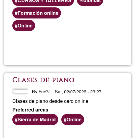
CURSOS Y TALLERES
Idiomas
Formación online
Online
Read more
about
e-
Learn
Clases de piano
Span
By
FerG1
|
Sat, 02/07/2026 - 23:27
Clases de piano desde cero online
Preferred areas
Sierra de Madrid
Online