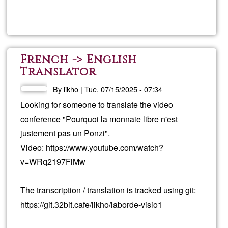
Read more
about
Clas
de
French -> English
Translator
piano
By
likho
|
Tue, 07/15/2025 - 07:34
Looking for someone to translate the video
conference "Pourquoi la monnaie libre n'est
justement pas un Ponzi".
Video: https://www.youtube.com/watch?
v=WRq2197FlMw
The transcription / translation is tracked using git:
https://git.32bit.cafe/likho/laborde-visio1