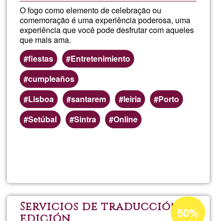
O fogo como elemento de celebração ou
comemoração é uma experiência poderosa, uma
experiência que você pode desfrutar com aqueles
que mais ama.
fiestas
Entretenimiento
cumpleaños
Lisboa
santarem
leiria
Porto
Setúbal
Sintra
Online
Read more
about
Espec
de
Acceptance
Servicios de traducción y
50%
percentage
edición