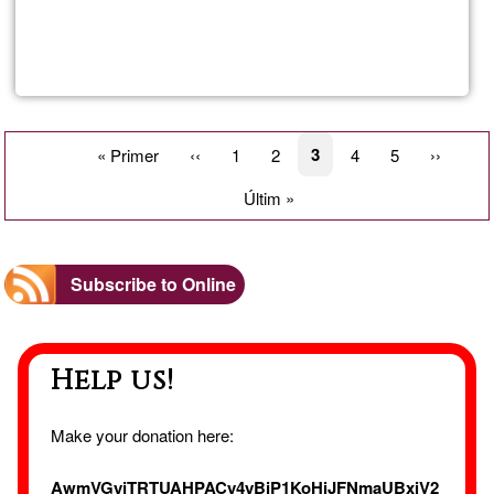
Read more
about
Fren
-
Pagination
Current
3
First
« Primer
Previous
‹‹
Page
1
Page
2
Page
4
Page
5
Next
››
page
page
page
page
>
Last
Últim »
page
Engli
Subscribe to Online
Trans
Help us!
Make your donation here:
AwmVGyjTRTUAHPACy4yBjP1KoHiJFNmaUBxiV2