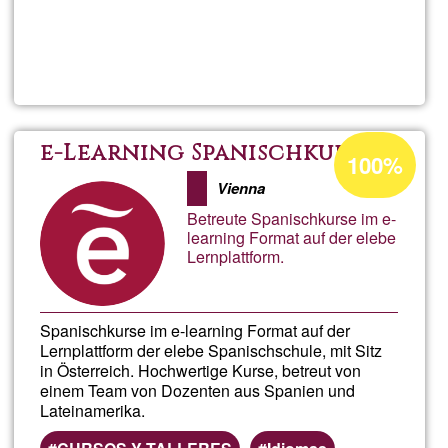
Read more
about
Simo
animo
Acceptance
e-Learning Spanischkurs
100%
percentage
Vienna
of
Betreute Spanischkurse im e-
Ğ1
learning Format auf der elebe
Lernplattform.
Spanischkurse im e-learning Format auf der
Lernplattform der elebe Spanischschule, mit Sitz
in Österreich. Hochwertige Kurse, betreut von
einem Team von Dozenten aus Spanien und
Lateinamerika.