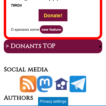
79RD4
Donate!
O sponsors some
new feature
> Donants TOP
Social media
Authors
Privacy settings