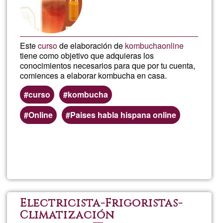
onlin
Este
curso
de elaboración de
kombucha
online
tiene como objetivo que adquieras los
conocimientos necesarios para que por tu cuenta,
comiences a elaborar kombucha en casa.
curso
kombucha
Online
Paises habla hispana online
Read more
about
Curs
Komb
Electricista-Frigoristas-
Climatización