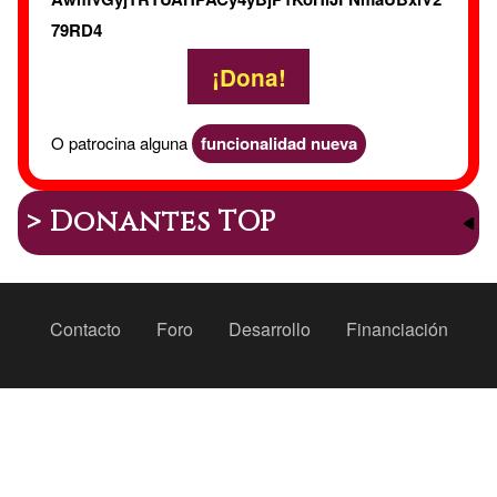
79RD4
¡Dona!
O patrocina alguna
funcionalidad nueva
> Donantes TOP
Peu
Contacto
Foro
Desarrollo
Financiación