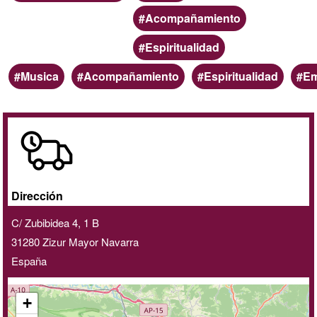
Acompañamiento
Espiritualidad
Palabras
Musica
Acompañamiento
Espiritualidad
Em
clave
A
domicilio
/
online
Dirección
C/ Zubibidea 4, 1 B
31280
Zizur Mayor
Navarra
España
+