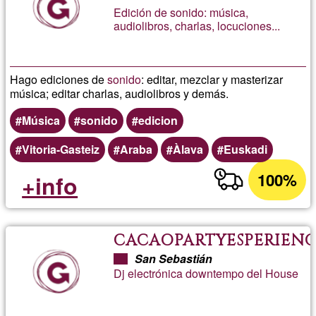
Edición de sonido: música,
audiolibros, charlas, locuciones...
Hago ediciones de
sonido
: editar, mezclar y masterizar
música; editar charlas, audiolibros y demás.
Música
sonido
edicion
Vitoria-Gasteiz
Araba
Àlava
Euskadi
100%
+info
CACAOPARTYESPERIEN
San Sebastián
Dj electrónica downtempo del House