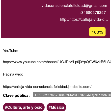
vidaconscienciafelicidad@gmail.com
+34680576357
http://https://calleja-vida-c…
Porcentaje
100%
de
aceptación
de
YouTube:
G1
https://www.youtube.com/channel/UCJDpYLp0j0YpQSW6vkB6LS
Página web:
https://calleja-vida-consciencia-felicidad.jimdosite.com/
Clave pública
HBCBew77n7GLtaB6PkS5WJFEkqzCvMDgNdXMANT
Ámbito
Categoria
Cultura, arte y ocio
Música