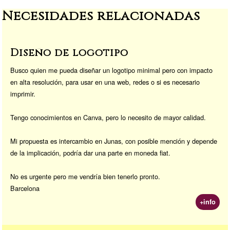
a
d
Li
or
Necesidades relacionadas
m
o
n
a
n
k
Diseño de logotipo
Busco quien me pueda diseñar un logotipo minimal pero con impacto
en alta resolución, para usar en una web, redes o si es necesario
imprimir.
Tengo conocimientos en Canva, pero lo necesito de mayor calidad.
Mi propuesta es intercambio en Junas, con posible mención y depende
de la implicación, podría dar una parte en moneda fiat.
No es urgente pero me vendría bien tenerlo pronto.
Barcelona
+info