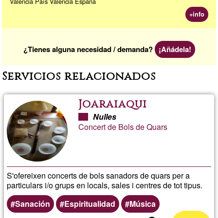
València País Valencià España
+info
¿Tienes alguna necesidad / demanda?
¡Añádela!
Servicios relacionados
Joaraiaqui
Nulles
Concert de Bols de Quars
S'ofereixen concerts de bols sanadors de quars per a
particulars i/o grups en locals, sales i centres de tot tipus.
Sanación
Espiritualidad
Música