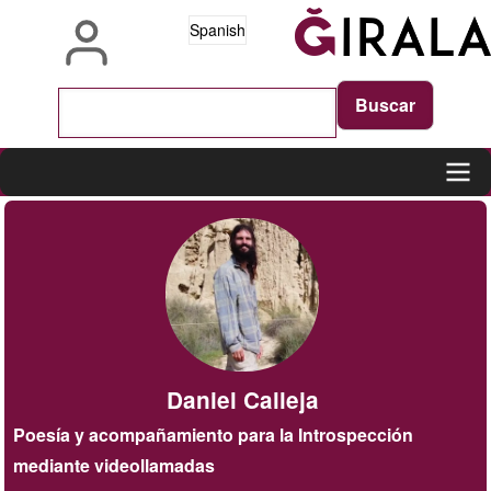
Pasar
Spanish
al
contenido
principal
Main
navigation
Daniel Calleja
Poesía y acompañamiento para la Introspección
mediante videollamadas