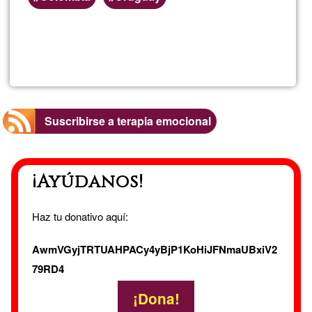
Lee más
sobre
Rossan
Fossatti
Suscribirse a terapia emocional
López
¡Ayúdanos!
Haz tu donativo aquí:
AwmVGyjTRTUAHPACy4yBjP1KoHiJFNmaUBxiV2
79RD4
¡Dona!