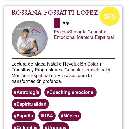
Moncal
Porcentaje
Rossana Fossatti López
25%
de
tuy
aceptación
PsicoaStrología Coaching
de
Emocional Mentora Espiritual
G1
Lectura de Mapa Natal o Revolución
Solar
+
Tránsitos y Progresiones.
Coaching emocional
y
Mentoría
Espiritual
de Procesos para la
transformación profunda.
Astrología
Coaching emocional
Espiritualidad
España
USA
México
Colombia
Uruguay