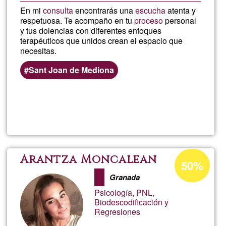
En mi
consulta
encontrarás una
escucha
atenta y
respetuosa. Te acompaño en tu
proceso
personal
y tus dolencias con diferentes enfoques
terapéuticos que unidos crean el espacio que
necesitas.
Sant Joan de Mediona
Lee más
sobre
Miriam
Solé
Porcentaje
Arantza Moncalean
50%
de
Granada
aceptación
Psicología, PNL,
de
Biodescodificación y
Regresiones
G1