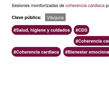
Sesiones monitorizadas de
coherencia cardiaca
pa
Clave pública
Vikojuna
Ámbito
Categoria
Salud, higiene y cuidados
CDS
Coherencia ca
Palabras
Coherencia cardiaca
Bienestar emociona
clave