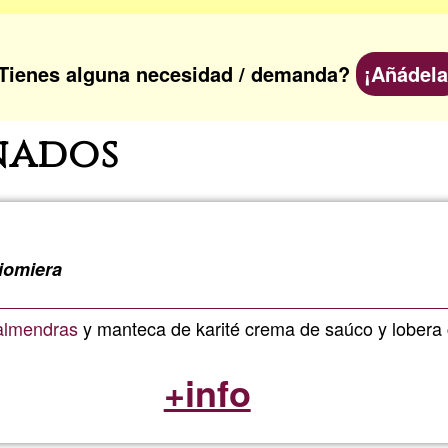
Tienes alguna necesidad / demanda?
¡Añádela
nados
iomiera
almendras
y manteca de karité crema de saúco y lobera 
+info