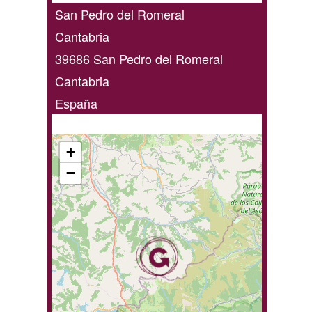
domicilio
San Pedro del Romeral
/
Cantabria
online
39686
San Pedro del Romeral
Cantabria
España
+
−