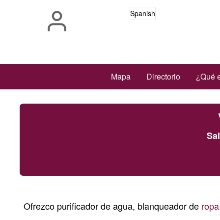
Pasar
Spanish
al
contenido
principal
Main
Mapa
Directorio
¿Qué e
navigation
Sa
Ofrezco purificador de agua, blanqueador de
ropa