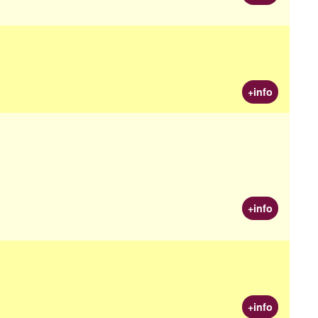
+info
+info
+info