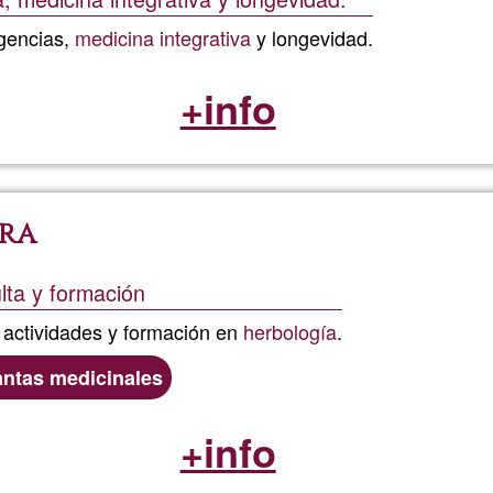
rgencias,
medicina integrativa
y longevidad.
+info
ra
lta y formación
, actividades y formación en
herbología
.
antas medicinales
+info