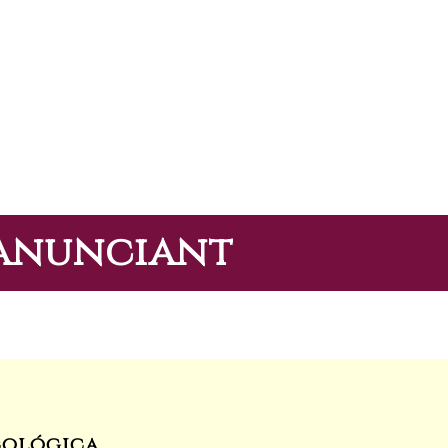
'anunciant
cológica