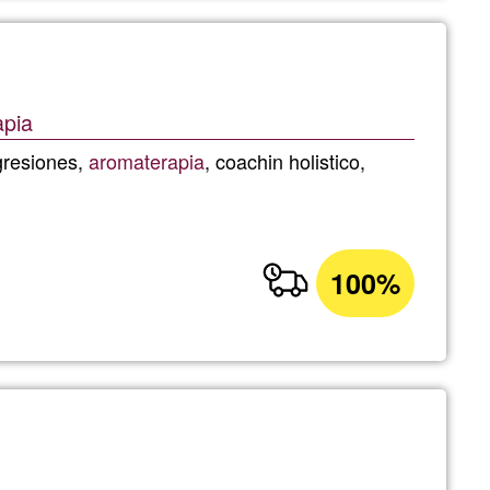
apia
gresiones,
aromaterapia
, coachin holistico,
100%