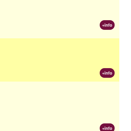
+info
+info
+info