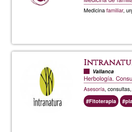
Medicina
familiar
, u
Intranatu
Vallanca
Herbología. Consu
Asesoría
, consultas
Fitoterapia
pl