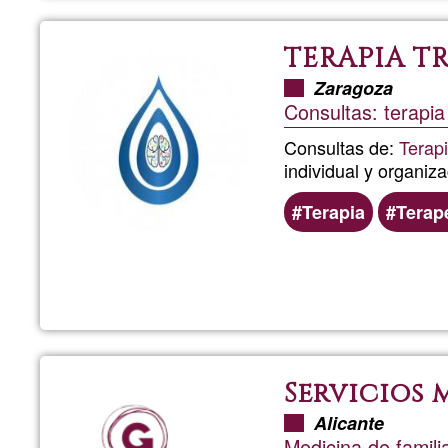
TERAPIA T
Zaragoza
Consultas: terapia
Consultas de:
Terap
individual y organiz
Terapia
Terap
Servicios 
Alicante
Medicina de famili