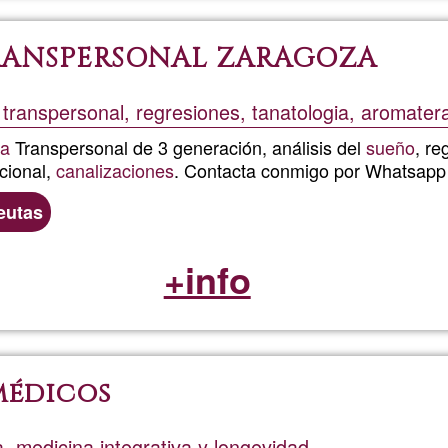
RANSPERSONAL ZARAGOZA
 transpersonal, regresiones, tanatologia, aromater
ia
Transpersonal de 3 generación, análisis del
sueño
, re
acional,
canalizaciones
. Contacta conmigo por Whatsapp
eutas
+info
médicos
a, medicina integrativa y longevidad.