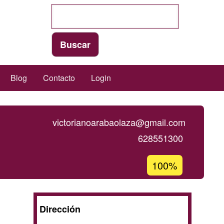
Blog
Contacto
Login
victorianoarabaolaza@gmail.com
628551300
Porcentaje
100%
de
aceptación
de
A
Dirección
G1