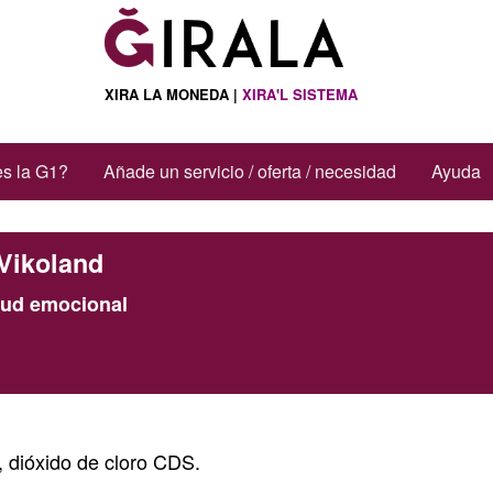
XIRA LA MONEDA |
XIRA'L SISTEMA
s la G1?
Añade un servicio / oferta / necesidad
Ayuda
Vikoland
lud emocional
, dióxido de cloro CDS.