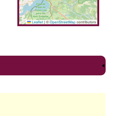
Leaflet
|
©
OpenStreetMap
contributors