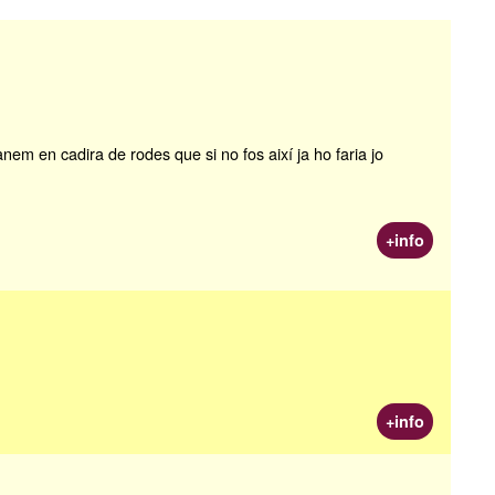
nem en cadira de rodes que si no fos així ja ho faria jo
+info
+info