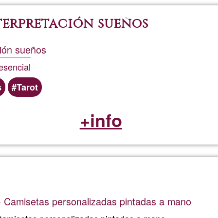
terpretación sueños
ción sueños
esencial
s
Tarot
+info
- Camisetas personalizadas pintadas a mano