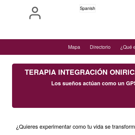
Pasar
Spanish
al
contenido
principal
Main
Mapa
Directorio
¿Qué e
navigation
TERAPIA INTEGRACIÓN ONIRICA (
Los sueños actúan como un GPS 
¿Quieres experimentar como tu vida se transform