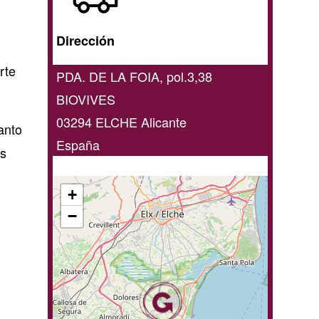
domicilio
/
Dirección
online
rte
PDA. DE LA FOIA, pol.3,38
BIOVIVES
03294
ELCHE
Alicante
anto
España
os
+
−