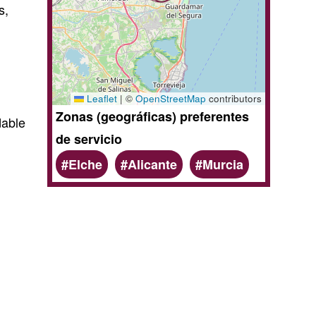
s,
Leaflet
|
©
OpenStreetMap
contributors
Zonas (geográficas) preferentes
dable
de servicio
Elche
Alicante
Murcia