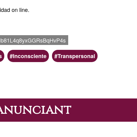
dad on line.
Mb81L4q8yxGGRsBqHvP4s
s
Inconsciente
Transpersonal
'anunciant