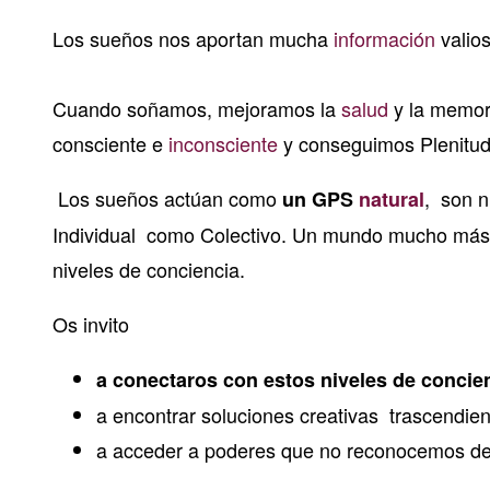
Los sueños nos aportan mucha
información
valios
Cuando soñamos, mejoramos la
salud
y la memori
consciente e
inconsciente
y conseguimos Plenitud
Los sueños actúan como
,
son n
un GPS
natural
Individual
como Colectivo. Un mundo mucho más a
niveles de conciencia.
Os invito
a conectaros con estos niveles de concie
a encontrar soluciones creativas trascendie
a acceder a poderes que no reconocemos de